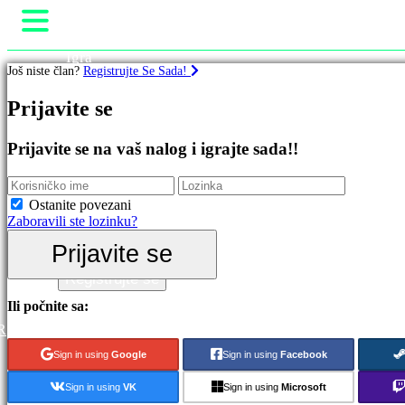
Igra
Još niste član?
Registrujte Se Sada!
Gameplay
Događaji u igri
Igre
Prijavite se
Novosti
Media
Istaknuto
Upute
Prijavite se na vaš nalog i igrajte sada!!
Nova
Podrška
izdanja
Forumi
Besplatno
Prodavnica
Ostanite povezani
za
Zaboravili ste lozinku?
igranje
Prijavite se
Kategorije
Prijavite se
Registrujte se
Akcione
Ili počnite sa:
igre
R
Strateške
igre
Sign in using
Google
Sign in using
Facebook
Avanturističke
igre
Sign in using
VK
Sign in using
Microsoft
MMO