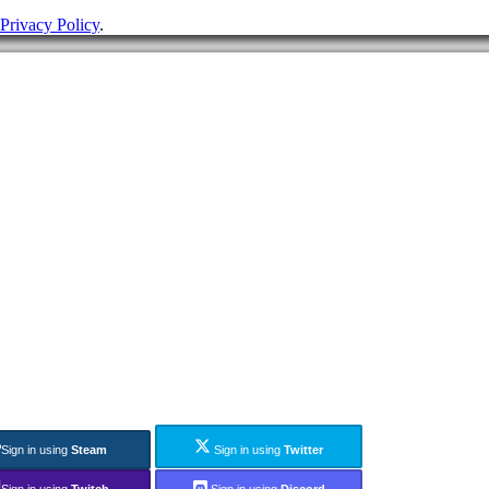
Privacy Policy
.
Sign in using
Steam
Sign in using
Twitter
Sign in using
Twitch
Sign in using
Discord