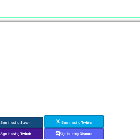
Sign in using
Steam
Sign in using
Twitter
Sign in using
Twitch
Sign in using
Discord