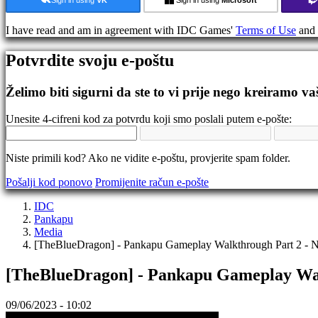
Gameplay
I have read and am in agreement with IDC Games'
Terms of Use
and
Događaji
u
Potvrdite svoju e-poštu
igri
Novosti
Media
Želimo biti sigurni da ste to vi prije nego kreiramo va
Upute
Forumi
Unesite 4-cifreni kod za potvrdu koji smo poslali putem e-pošte:
IDC
Gifts
IDC
Niste primili kod? Ako ne vidite e-poštu, provjerite spam folder.
Plays
Podrška
Pošalji kod ponovo
Promijenite račun e-pošte
Često
Postavljena
IDC
pitanja
Pankapu
Media
[TheBlueDragon] - Pankapu Gameplay Walkthrough Part 2 -
Nalog
[TheBlueDragon] - Pankapu Gameplay Wa
Registrujte
se
09/06/2023 - 10:02
Prijavite