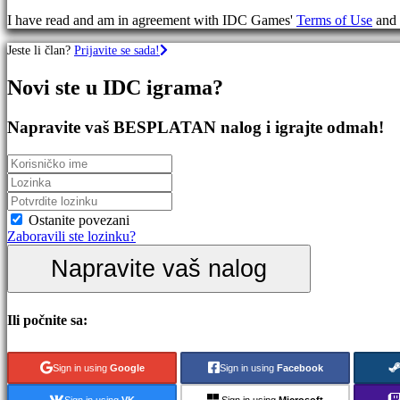
igre
I have read and am in agreement with IDC Games'
Terms of Use
and
RPG
igre
Jeste li član?
Prijavite se sada!
Sportske
igre
Novi ste u IDC igrama?
Igre
pucanja
Racing
Napravite vaš BESPLATAN nalog i igrajte odmah!
games
Casual
games
Indie
games
Simulation
Ostanite povezani
games
Zaboravili ste lozinku?
Puzzle
Napravite vaš nalog
games
Fighting
games
Demo
Ili počnite sa:
verzije
Sign in using
Google
Sign in using
Facebook
Zajednica
Sign in using
VK
Sign in using
Microsoft