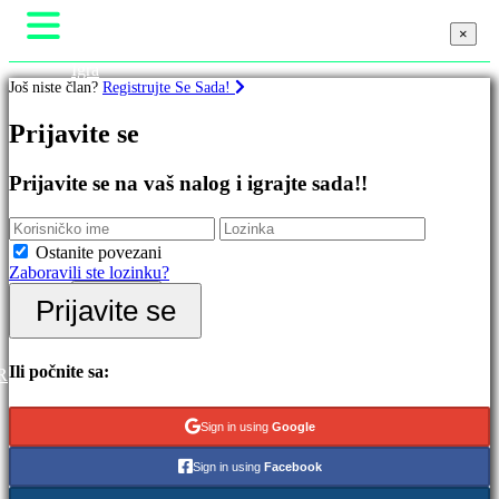
×
×
×
Igra
Još niste član?
Registrujte Se Sada!
Gameplay
Događaji u igri
Igre
Prijavite se
Novosti
Media
Upute
Istaknuto
Prijavite se na vaš nalog i igrajte sada!!
Podrška
Nova
Forumi
izdanja
Prodavnica
Besplatno
Ostanite povezani
za
Zaboravili ste lozinku?
igranje
Prijavite se
Prijavite se
Kategorije
Registrujte se
Akcione
Ili počnite sa:
R
igre
Strateške
Sign in using
Google
igre
Avanturističke
Sign in using
Facebook
igre
MMO