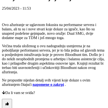
PT
RO
25/04/2023 - 11:53
RU
SR
SV
TH
Ovo ažuriranje se uglavnom fokusira na performanse servera i
TR
balans, ali tu su i nove stvari koje dolaze za igrače, kao što su
UK
unapred podešene gejmpade, novo oružje: Dual SMG, dvije
VI
dodatne mape za TDM i još mnogo toga.
ZH
Većina truda uloženog u ovu nadogradnju usmjerena je na
poboljšanje performansi servera, jer je to bila jedna od glavnih tema
Igra
u posljednjem istraživanju koje je proveo Bloodhunt tim. Došlo je i
do nekih neophodnih promjena u arhetipu i balansu asistencije cilja,
kao i prilagodbe drugim aspektima osnovne igre. Krajnji rezultat bi
Igra
trebao biti uravnoteženiji i učinkovitiji Bloodhunt nakon ovog
Gameplay
ažuriranja.
Događaji
u
Ne propustite nijedan detalj svih vijesti koje dolaze s ovim
igri
ažuriranjem čitajući
napomene o zakrpi
.
Novosti
Media
Da li vam se sviđa?
Upute
Forumi