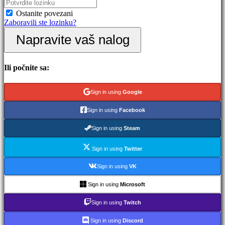
Ostanite povezani
Gameplay
Zaboravili ste lozinku?
Događaji
u
Napravite vaš nalog
igri
Novosti
Media
Ili počnite sa:
Upute
Forumi
IDC
Sign in using
Google
Gifts
IDC
Sign in using
Facebook
Plays
Podrška
Sign in using
Steam
Često
Postavljena
pitanja
Sign in using
Twitter
Sign in using
VK
Nalog
Sign in using
Microsoft
Registrujte
Sign in using
Twitch
se
Prijavite
Sign in using
Discord