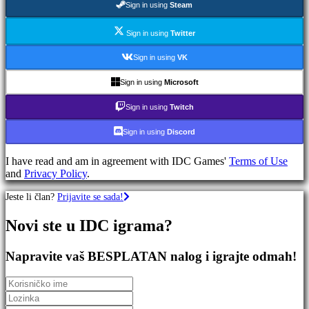
Sign in using
Steam
igre
RPG
igre
Sign in using
Twitter
Sportske
igre
Sign in using
VK
Igre
pucanja
Sign in using
Microsoft
Racing
games
Sign in using
Twitch
Casual
games
Sign in using
Discord
Indie
games
I have read and am in agreement with IDC Games'
Terms of Use
Simulation
and
Privacy Policy
.
games
Puzzle
Jeste li član?
Prijavite se sada!
games
Fighting
Novi ste u IDC igrama?
games
Demo
Napravite vaš BESPLATAN nalog i igrajte odmah!
verzije
Zajednica