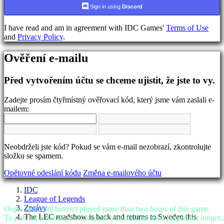
jazyka
Sign in using
Discord
AR
I have read and am in agreement with IDC Games'
Terms of Use
BS
and
Privacy Policy
.
CS
DA
Ověření e-mailu
DE
EL
EN
Před vytvořením účtu se chceme ujistit, že jste to vy.
ES
FI
Zadejte prosím čtyřmístný ověřovací kód, který jsme vám zaslali e-
FR
mailem:
HR
IT
JA
KO
Neobdrželi jste kód? Pokud se vám e-mail nezobrazí, zkontrolujte
NL
složku se spamem.
NO
PL
Opětovné odeslání kódu
Změna e-mailového účtu
PT
RO
IDC
RU
League of Legends
SR
Zprávy
Oops...You still haven't played more than two hours of this game.
SV
The LEC roadshow is back and returns to Sweden this
To publish a review on this game you need to have played for longer..
TH