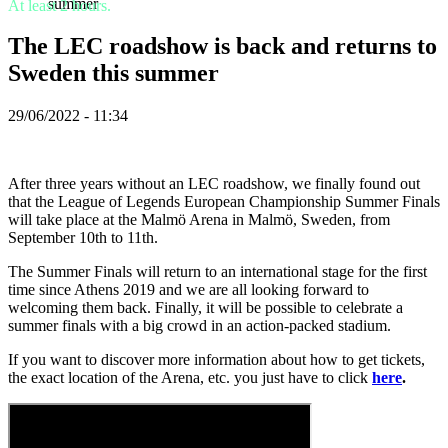
summer
At least 2 hours.
TR
UK
The LEC roadshow is back and returns to
VI
ZH
Sweden this summer
29/06/2022 - 11:34
Hra
Hra
After three years without an LEC roadshow, we finally found out
Gameplay
that the League of Legends European Championship Summer Finals
Události
will take place at the Malmö Arena in Malmö, Sweden, from
ve
September 10th to 11th.
hře
Zprávy
The Summer Finals will return to an international stage for the first
Média
time since Athens 2019 and we are all looking forward to
Průvodci
welcoming them back. Finally, it will be possible to celebrate a
Fóra
summer finals with a big crowd in an action-packed stadium.
If you want to discover more information about how to get tickets,
the exact location of the Arena, etc. you just have to click
here
.