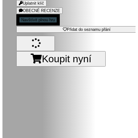
Uplatnit klíč
OBECNÉ RECENZE
Navštívit plnou hru
Přidat do seznamu přání
Koupit nyní