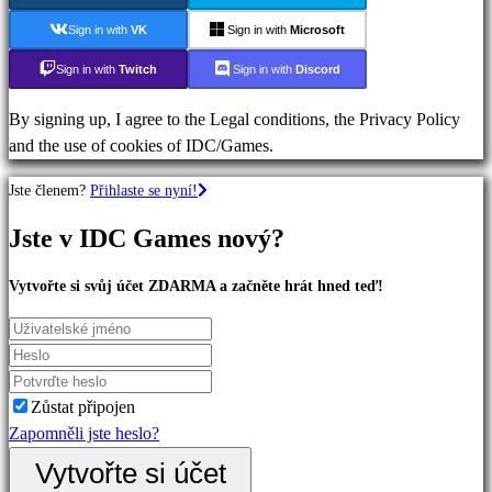
RPG
Sign in with
VK
Sign in with
Microsoft
hry
Sportovní
Sign in with
Twitch
Sign in with
Discord
hry
Akční
By signing up, I agree to the Legal conditions, the Privacy Policy
hry
and the use of cookies of IDC/Games.
Střílečky
Jste členem?
Přihlaste se nyní!
Jste v IDC Games nový?
Komunita
Vytvořte si svůj účet ZDARMA a začněte hrát hned teď!
Gameplay
Události
ve
hře
Zůstat připojen
Zprávy
Zapomněli jste heslo?
Média
Průvodci
Vytvořte si účet
Fóra