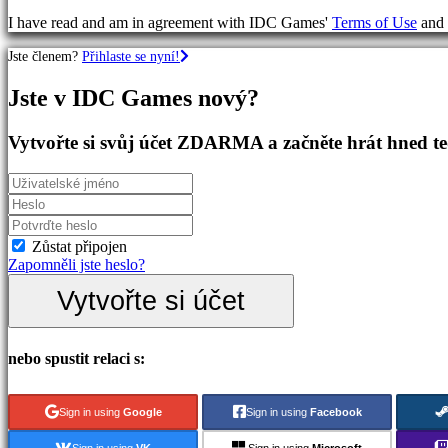
RPG
I have read and am in agreement with IDC Games'
Terms of Use
and
hry
Sportovní
Jste členem?
Přihlaste se nyní!
hry
Střílečky
Jste v IDC Games nový?
Racing
games
Casual
Vytvořte si svůj účet ZDARMA a začněte hrát hned t
games
Indie
games
Simulation
games
Puzzle
Zůstat připojen
games
Zapomněli jste heslo?
Fighting
Vytvořte si účet
games
Demo
nebo spustit relaci s:
Komunita
Sign in using
Google
Sign in using
Facebook
Gameplay
Události
Sign in using
VK
Sign in using
Microsoft