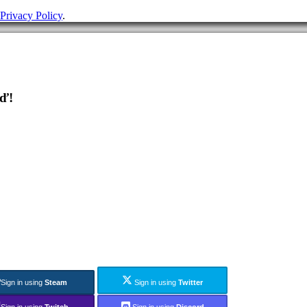
Privacy Policy
.
eď!
Sign in using
Steam
Sign in using
Twitter
Sign in using
Twitch
Sign in using
Discord