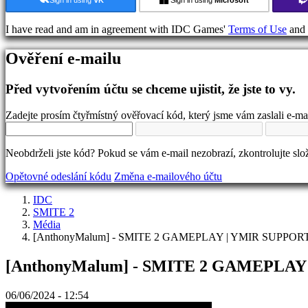
ve
hře
I have read and am in agreement with IDC Games'
Terms of Use
and
Zprávy
Média
Ověření e-mailu
Průvodci
Fóra
IDC
Před vytvořením účtu se chceme ujistit, že jste to vy.
Gifts
IDC
Zadejte prosím čtyřmístný ověřovací kód, který jsme vám zaslali e-ma
Plays
Podpora
FAQ
Neobdrželi jste kód? Pokud se vám e-mail nezobrazí, zkontrolujte sl
Opětovné odeslání kódu
Změna e-mailového účtu
Účet
IDC
SMITE 2
Registrovat
Média
Přihlásit
[AnthonyMalum] - SMITE 2 GAMEPLAY | YMIR SUP
se
Zapomněli
[AnthonyMalum] - SMITE 2 GAMEPL
jste
heslo?
06/06/2024 - 12:54
Změna