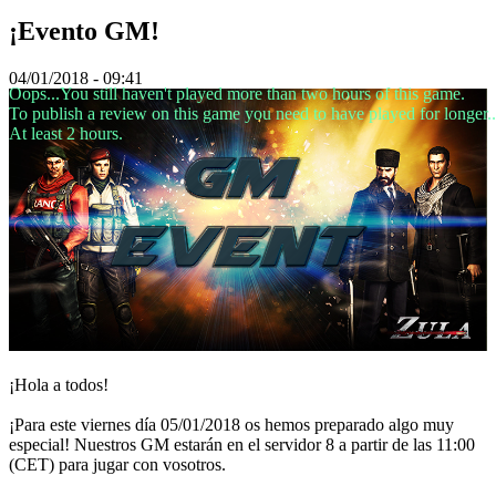
TR
¡Evento GM!
UK
VI
ZH
04/01/2018 - 09:41
Oops...You still haven't played more than two hours of this game.
To publish a review on this game you need to have played for longer..
Hra
At least 2 hours.
Hra
Gameplay
Události
ve
hře
Zprávy
Média
Průvodci
Fóra
¡Hola a todos!
¡Para este viernes día 05/01/2018 os hemos preparado algo muy
especial! Nuestros GM estarán en el servidor 8 a partir de las 11:00
(CET) para jugar con vosotros.