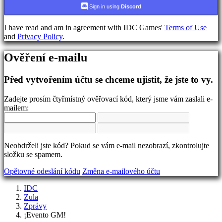
jazyka
Sign in using
Discord
AR
I have read and am in agreement with IDC Games'
Terms of Use
BS
and
Privacy Policy
.
CS
DA
Ověření e-mailu
DE
EL
EN
Před vytvořením účtu se chceme ujistit, že jste to vy.
ES
FI
Zadejte prosím čtyřmístný ověřovací kód, který jsme vám zaslali e-
FR
mailem:
HR
IT
JA
KO
Neobdrželi jste kód? Pokud se vám e-mail nezobrazí, zkontrolujte
NL
složku se spamem.
NO
PL
Opětovné odeslání kódu
Změna e-mailového účtu
PT
RO
IDC
RU
Zula
SR
Zprávy
SV
¡Evento GM!
TH