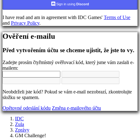
jazyka
Sign in using
Discord
AR
I have read and am in agreement with IDC Games'
Terms of Use
BS
and
Privacy Policy
.
CS
DA
Ověření e-mailu
DE
EL
EN
Před vytvořením účtu se chceme ujistit, že jste to vy.
ES
FI
Zadejte prosím čtyřmístný ověřovací kód, který jsme vám zaslali e-
FR
mailem:
HR
IT
JA
KO
Neobdrželi jste kód? Pokud se vám e-mail nezobrazí, zkontrolujte
NL
složku se spamem.
NO
PL
Opětovné odeslání kódu
Změna e-mailového účtu
PT
RO
IDC
RU
Zula
SR
Zprávy
SV
GM Challenge!
TH