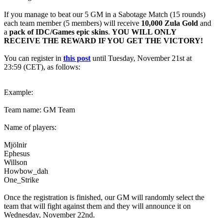
If you manage to beat our 5 GM in a Sabotage Match (15 rounds)
each team member (5 members) will receive
10,000 Zula Gold
and
a
pack of IDC/Games epic skins
.
YOU WILL ONLY
RECEIVE THE REWARD IF YOU GET THE VICTORY!
You can register in
this post
until Tuesday, November 21st at
23:59 (CET), as follows:
Example:
Team name: GM Team
Name of players:
Mjölnir
Ephesus
Willson
Howbow_dah
One_Strike
Once the registration is finished, our GM will randomly select the
team that will fight against them and they will announce it on
Wednesday, November 22nd.