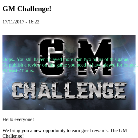
TR
GM Challenge!
UK
VI
ZH
17/11/2017 - 16:22
Hra
Hra
Gameplay
Oops...You still haven't played more than two hours of this game.
Události
To publish a review on this game you need to have played for longer..
ve
At least 2 hours.
hře
Zprávy
Média
Průvodci
Fóra
Hello everyone!
We bring you a new opportunity to earn great rewards. The GM
Challenge!