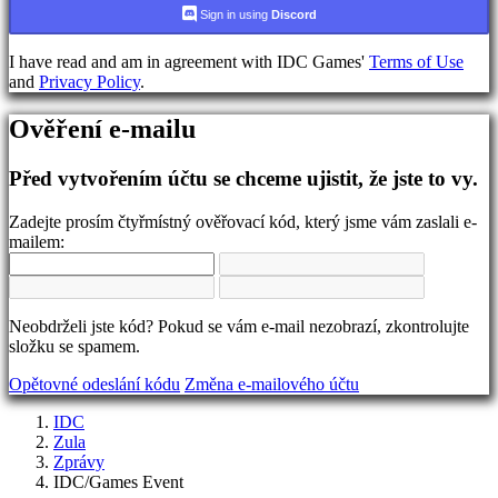
jazyka
Sign in using
Discord
AR
I have read and am in agreement with IDC Games'
Terms of Use
BS
and
Privacy Policy
.
CS
DA
Ověření e-mailu
DE
EL
EN
Před vytvořením účtu se chceme ujistit, že jste to vy.
ES
FI
Zadejte prosím čtyřmístný ověřovací kód, který jsme vám zaslali e-
FR
mailem:
HR
IT
JA
KO
Neobdrželi jste kód? Pokud se vám e-mail nezobrazí, zkontrolujte
NL
složku se spamem.
NO
PL
Opětovné odeslání kódu
Změna e-mailového účtu
PT
RO
IDC
RU
Zula
SR
Zprávy
SV
IDC/Games Event
TH