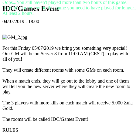
Oops...You still haven't played more than two hours of this game.
TR
IDC/Games Event
To publish a review on this game you need to have played for longer..
UK
At least 2 hours.
VI
ZH
04/07/2019 - 18:00
Hra
For this Friday 05/07/2019 we bring you something very special!
Hra
Our GM will be on Server 8 from 11:00 AM (CEST) to play with
Gameplay
all of you!
Události
ve
They will create different rooms with some GMs on each room.
hře
Zprávy
When a match ends, they will go out to the lobby and one of them
Média
will tell you the new server where they will create the new room to
Průvodci
play.
Fóra
The 3 players with more kills on each match will receive 5.000 Zula
Gold.
The rooms will be called IDC/Games Event!
​RULES