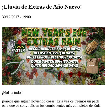
TR
¡Lluvia de Extras de Año Nuevo!
UK
VI
ZH
30/12/2017 - 19:00
Hra
Hra
Gameplay
Události
ve
hře
Zprávy
Média
Průvodci
Fóra
¡Hola a todos!
¡Parece que siguen lloviendo cosas! Esta vez os traemos un pack
para que os convirtáis en los combatientes más completos de Zula