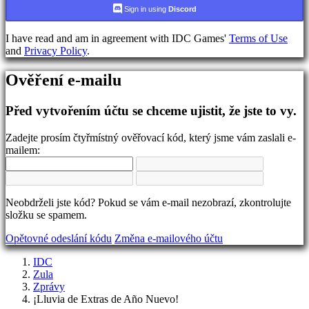
jazyka
Sign in using
Discord
AR
I have read and am in agreement with IDC Games'
Terms of Use
BS
and
Privacy Policy
.
CS
DA
Ověření e-mailu
DE
EL
EN
Před vytvořením účtu se chceme ujistit, že jste to vy.
ES
FI
Zadejte prosím čtyřmístný ověřovací kód, který jsme vám zaslali e-
FR
mailem:
HR
IT
JA
KO
Neobdrželi jste kód? Pokud se vám e-mail nezobrazí, zkontrolujte
NL
složku se spamem.
NO
PL
Opětovné odeslání kódu
Změna e-mailového účtu
PT
RO
IDC
RU
Zula
SR
Zprávy
SV
¡Lluvia de Extras de Año Nuevo!
TH