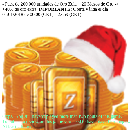
- Pack de 200.000 unidades de Oro Zula + 20 Mazos de Oro ->
+40% de oro extra.
IMPORTANTE:
Oferta válida el día
01/01/2018 de 00:00 (CET) a 23:59 (CET).
Oops...You still haven't played more than two hours of this game.
To publish a review on this game you need to have played for longer..
At least 2 hours.