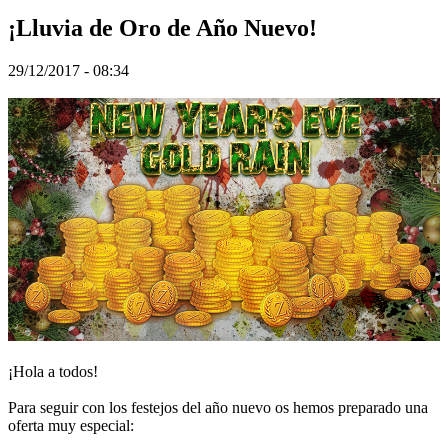
TR
¡Lluvia de Oro de Año Nuevo!
UK
VI
ZH
29/12/2017 - 08:34
Hra
Hra
Gameplay
Události
ve
hře
Zprávy
Média
Průvodci
Fóra
¡Hola a todos!
Para seguir con los festejos del año nuevo os hemos preparado una
oferta muy especial: