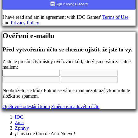
jazyka
Sign in using
Discord
AR
I have read and am in agreement with IDC Games'
Terms of Use
BS
and
Privacy Policy
.
CS
DA
Ověření e-mailu
DE
EL
EN
Před vytvořením účtu se chceme ujistit, že jste to vy.
ES
FI
Zadejte prosím čtyřmístný ověřovací kód, který jsme vám zaslali e-
FR
mailem:
HR
IT
JA
KO
Neobdrželi jste kód? Pokud se vám e-mail nezobrazí, zkontrolujte
NL
složku se spamem.
NO
PL
Opětovné odeslání kódu
Změna e-mailového účtu
PT
RO
IDC
RU
Zula
SR
Zprávy
SV
¡Lluvia de Oro de Año Nuevo!
TH