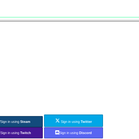
Sign in using
Steam
Sign in using
Twitter
Sign in using
Twitch
Sign in using
Discord