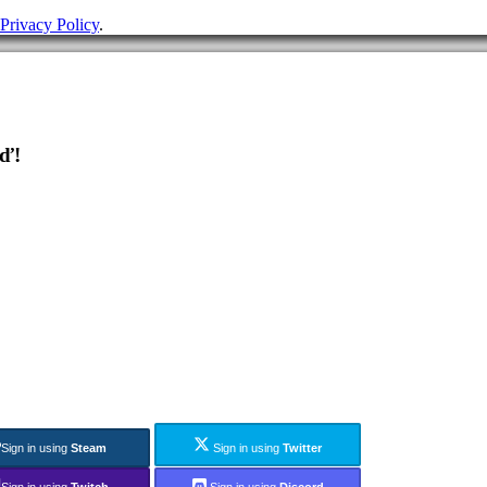
Privacy Policy
.
eď!
Sign in using
Steam
Sign in using
Twitter
Sign in using
Twitch
Sign in using
Discord