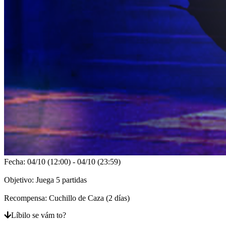
TR
UK
VI
ZH
Hra
Hra
Gameplay
Události
ve
hře
Zprávy
Média
Průvodci
Fóra
Fecha: 04/10 (12:00) - 04/10 (23:59)
Objetivo: Juega 5 partidas
Recompensa: Cuchillo de Caza (2 días)
Líbilo se vám to?