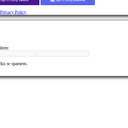
Privacy Policy
.
ilem:
ožku se spamem.