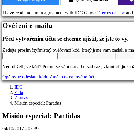
ve
hře
I have read and am in agreement with IDC Games'
Terms of Use
and
Zprávy
Média
Ověření e-mailu
Průvodci
Fóra
IDC
Před vytvořením účtu se chceme ujistit, že jste to vy.
Gifts
IDC
Zadejte prosím čtyřmístný ověřovací kód, který jsme vám zaslali e-ma
Plays
Podpora
FAQ
Neobdrželi jste kód? Pokud se vám e-mail nezobrazí, zkontrolujte sl
Opětovné odeslání kódu
Změna e-mailového účtu
Účet
IDC
Zula
Registrovat
Zprávy
Přihlásit
Misión especial: Partidas
se
Zapomněli
Misión especial: Partidas
jste
heslo?
04/10/2017 - 07:39
Změna