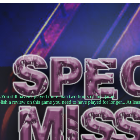
.You still haven't played more than two hours of this game.
lish a review on this game you need to have played for longer... At leas