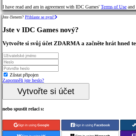
RPG
I have read and am in agreement with IDC Games'
Terms of Use
and
hry
Sportovní
Jste členem?
Přihlaste se nyní!
hry
Střílečky
Jste v IDC Games nový?
Racing
games
Casual
Vytvořte si svůj účet ZDARMA a začněte hrát hned t
games
Indie
games
Simulation
games
Puzzle
Zůstat připojen
games
Zapomněli jste heslo?
Fighting
Vytvořte si účet
games
Demo
nebo spustit relaci s:
Komunita
Sign in using
Google
Sign in using
Facebook
Gameplay
Události
Sign in using
VK
Sign in using
Microsoft