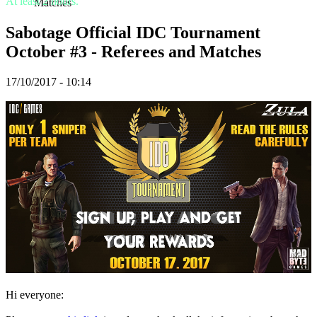
At least 2 hours.
Matches
TR
UK
Sabotage Official IDC Tournament
VI
ZH
October #3 - Referees and Matches
17/10/2017 - 10:14
Hra
Hra
Gameplay
Události
ve
hře
Zprávy
Média
Průvodci
Fóra
Hi everyone: