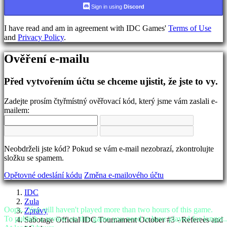
jazyka
Sign in using
Discord
AR
I have read and am in agreement with IDC Games'
Terms of Use
BS
and
Privacy Policy
.
CS
DA
Ověření e-mailu
DE
EL
EN
Před vytvořením účtu se chceme ujistit, že jste to vy.
ES
FI
Zadejte prosím čtyřmístný ověřovací kód, který jsme vám zaslali e-
FR
mailem:
HR
IT
JA
KO
Neobdrželi jste kód? Pokud se vám e-mail nezobrazí, zkontrolujte
NL
složku se spamem.
NO
PL
Opětovné odeslání kódu
Změna e-mailového účtu
PT
RO
IDC
RU
Zula
SR
Oops...You still haven't played more than two hours of this game.
Zprávy
SV
To publish a review on this game you need to have played for longer..
Sabotage Official IDC Tournament October #3 - Referees and
TH