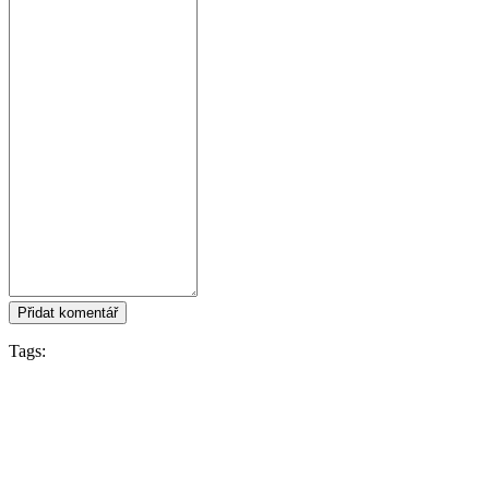
Přidat komentář
Tags:
Zula
Sledujte IDC Games