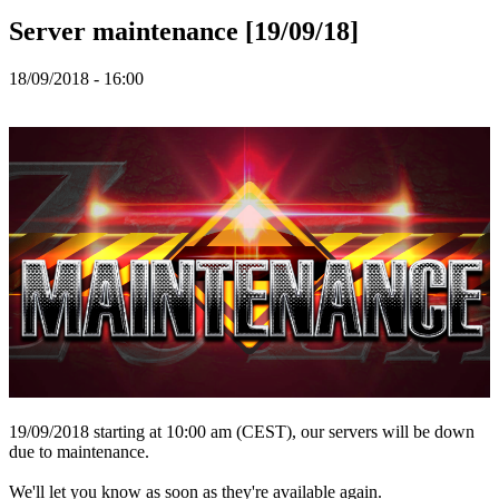
TR
Server maintenance [19/09/18]
UK
VI
ZH
18/09/2018 - 16:00
Hra
Hra
Gameplay
Události
ve
hře
Zprávy
Média
Průvodci
Fóra
19/09/2018 starting at 10:00 am (CEST), our servers will be down
due to maintenance.
We'll let you know as soon as they're available again.