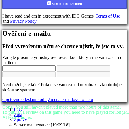
jazyka
Sign in using
Discord
AR
I have read and am in agreement with IDC Games'
Terms of Use
BS
and
Privacy Policy
.
CS
DA
Ověření e-mailu
DE
EL
EN
Před vytvořením účtu se chceme ujistit, že jste to vy.
ES
FI
Zadejte prosím čtyřmístný ověřovací kód, který jsme vám zaslali e-
FR
mailem:
HR
IT
JA
KO
Neobdrželi jste kód? Pokud se vám e-mail nezobrazí, zkontrolujte
NL
složku se spamem.
NO
PL
Opětovné odeslání kódu
Změna e-mailového účtu
PT
RO
Oops...You still haven't played more than two hours of this game.
IDC
RU
To publish a review on this game you need to have played for longer..
Zula
SR
At least 2 hours.
Zprávy
SV
Server maintenance [19/09/18]
TH