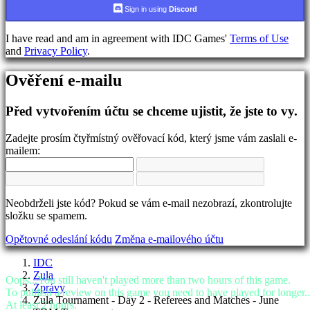
jazyka
Sign in using
Discord
AR
I have read and am in agreement with IDC Games'
Terms of Use
BS
and
Privacy Policy
.
CS
DA
Ověření e-mailu
DE
EL
EN
Před vytvořením účtu se chceme ujistit, že jste to vy.
ES
FI
Zadejte prosím čtyřmístný ověřovací kód, který jsme vám zaslali e-
FR
mailem:
HR
IT
JA
KO
Neobdrželi jste kód? Pokud se vám e-mail nezobrazí, zkontrolujte
NL
složku se spamem.
NO
PL
Opětovné odeslání kódu
Změna e-mailového účtu
PT
RO
IDC
RU
Zula
SR
Oops...You still haven't played more than two hours of this game.
Zprávy
SV
To publish a review on this game you need to have played for longer..
Zula Tournament - Day 2 - Referees and Matches - June
TH
At least 2 hours.