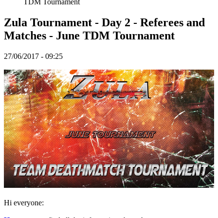
TDM Tournament
TR
UK
Zula Tournament - Day 2 - Referees and
VI
ZH
Matches - June TDM Tournament
27/06/2017 - 09:25
Hra
Hra
Gameplay
Události
ve
hře
Zprávy
Média
Průvodci
Fóra
Hi everyone: