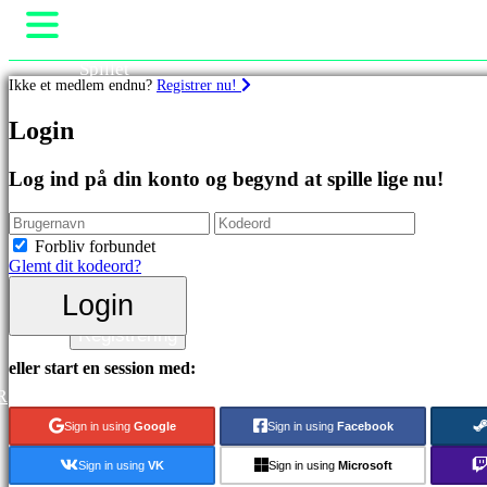
Spillet
Ikke et medlem endnu?
Registrer nu!
Gameplay
Spil events
Spil
Login
Nyheder
Medier
Featured
Guides
Log ind på din konto og begynd at spille lige nu!
spil
Support
Nye
Fora
udgivelser
Butik
Forbliv forbundet
Gratis
Glemt dit kodeord?
at
spille
Login
Login
Kategorier
Registrering
eller start en session med:
Actionspil
R
Strategispil
Eventyrspil
Sign in using
Google
Sign in using
Facebook
MMO
spil
Sign in using
VK
Sign in using
Microsoft
RPG