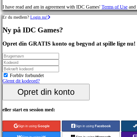
spil
I have read and am in agreement with IDC Games'
Terms of Use
and
Sportsspil
Skydespil
Er du medlem?
Login nu!
Racing
games
Ny på IDC Games?
Casual
games
Indie
Opret din GRATIS konto og begynd at spille lige nu!
games
Simulation
games
Puzzle
games
Fighting
Forbliv forbundet
games
Glemt dit kodeord?
Demoer
Opret din konto
Fællesskab
eller start en session med:
Gameplay
Spil
Sign in using
Google
Sign in using
Facebook
events
Nyheder
Sign in using
VK
Sign in using
Microsoft