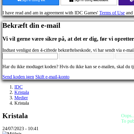
Medier
Guides
I have read and am in agreement with IDC Games'
Terms of Use
and
Fora
IDC
Bekræft din e-mail
Gifts
IDC
Plays
Vi vil gerne være sikre på, at det er dig, før vi oprette
Support
FAQ
Indtast venligst den 4-cifrede bekræftelseskode, vi har sendt via e-mail
Konto
Har du ikke modtaget koden? Hvis du ikke kan se e-mailen, skal du 
Send koden igen
Skift e-mail-konto
Registrering
Login
IDC
Glemt
Kristala
dit
Medier
kodeord?
Kristala
Skift
Kristala
sprog
Oops..
To pub
AR
24/07/2023 - 10:41
BS