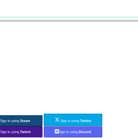
Sign in using
Steam
Sign in using
Twitter
Sign in using
Twitch
Sign in using
Discord