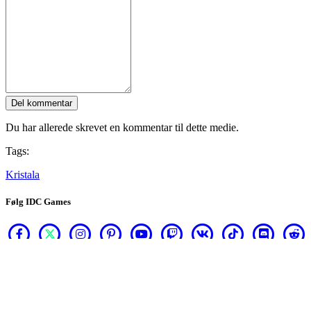
Del kommentar
Du har allerede skrevet en kommentar til dette medie.
Tags:
Kristala
Følg IDC Games
Om
Services
Værktøjer
Udviklerhjørne
Blog
Distribuer dit spil med IDC Games
Brugsvilkår
Fortrolighedspolitik