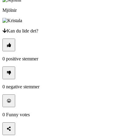
CS
DA
Mjölnir
DE
EL
EN
ES
Kan du lide det?
FI
FR
HR
IT
JA
0
positive stemmer
KO
NL
NO
PL
PT
0
negative stemmer
RO
RU
SR
SV
TH
0
Funny votes
TR
UK
VI
ZH