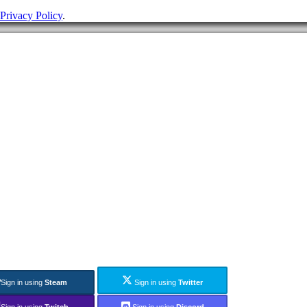
Privacy Policy
.
Sign in using
Steam
Sign in using
Twitter
Sign in using
Twitch
Sign in using
Discord