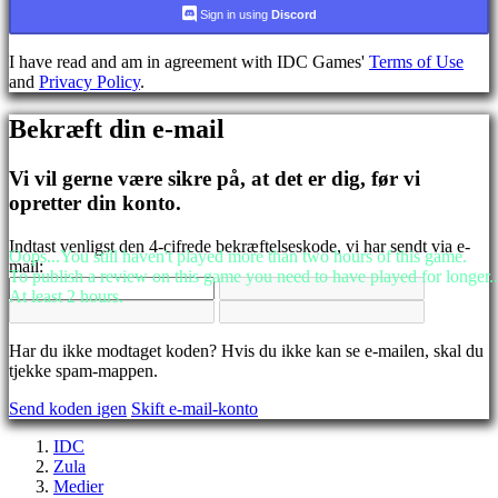
CS
Sign in using
Discord
DA
DE
I have read and am in agreement with IDC Games'
Terms of Use
EL
and
Privacy Policy
.
EN
ES
Bekræft din e-mail
FI
FR
HR
Vi vil gerne være sikre på, at det er dig, før vi
IT
opretter din konto.
JA
KO
Indtast venligst den 4-cifrede bekræftelseskode, vi har sendt via e-
NL
Oops...You still haven't played more than two hours of this game.
mail:
NO
To publish a review on this game you need to have played for longer..
PL
At least 2 hours.
PT
RO
RU
Har du ikke modtaget koden? Hvis du ikke kan se e-mailen, skal du
SR
tjekke spam-mappen.
SV
Send koden igen
Skift e-mail-konto
TH
TR
IDC
UK
Zula
VI
Medier
ZH