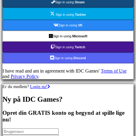
Sign in using
Steam
spil
Sportsspil
Skydespil
Sign in using
Twitter
Racing
games
Sign in using
VK
Casual
games
Sign in using
Microsoft
Indie
games
Sign in using
Twitch
Simulation
games
Sign in using
Discord
Puzzle
games
I have read and am in agreement with IDC Games'
Terms of Use
Fighting
and
Privacy Policy
.
games
Demoer
Er du medlem?
Login nu!
Ny på IDC Games?
Fællesskab
Opret din GRATIS konto og begynd at spille lige
Gameplay
nu!
Spil
events
Nyheder