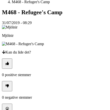
M468 - Refugee's Camp
Spillet
M468 - Refugee's Camp
31/07/2019 - 08:29
Spillet
Gameplay
Spil
Mjölnir
events
Nyheder
Medier
Guides
Kan du lide det?
Fora
0
positive stemmer
0
negative stemmer