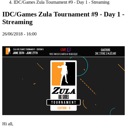
IDC/Games Zula Tournament #9 - Day 1 - Streaming
Spillet
IDC/Games Zula Tournament #9 - Day 1 -
Streaming
Spillet
Gameplay
26/06/2018 - 16:00
Spil
events
Nyheder
Medier
Guides
Fora
Hi all,