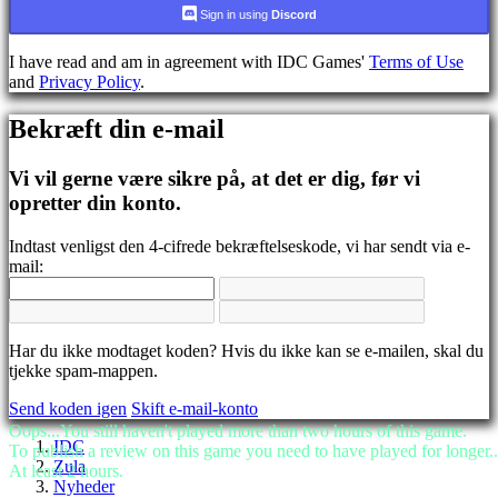
CS
Sign in using
Discord
DA
DE
I have read and am in agreement with IDC Games'
Terms of Use
EL
and
Privacy Policy
.
EN
ES
Bekræft din e-mail
FI
FR
HR
Vi vil gerne være sikre på, at det er dig, før vi
IT
opretter din konto.
JA
KO
Indtast venligst den 4-cifrede bekræftelseskode, vi har sendt via e-
NL
mail:
NO
PL
PT
RO
RU
Har du ikke modtaget koden? Hvis du ikke kan se e-mailen, skal du
SR
tjekke spam-mappen.
SV
Send koden igen
Skift e-mail-konto
TH
TR
Oops...You still haven't played more than two hours of this game.
IDC
UK
To publish a review on this game you need to have played for longer..
Zula
VI
At least 2 hours.
Nyheder
ZH