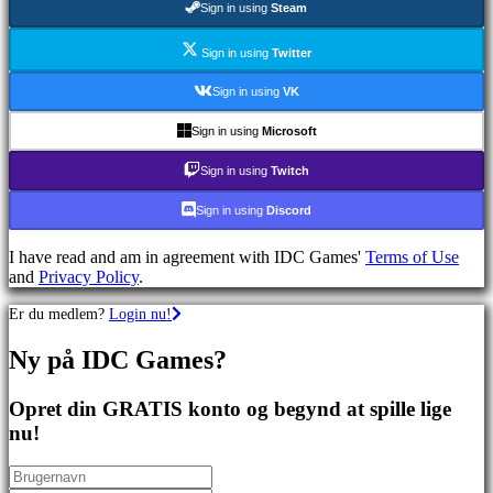
Sign in using
Steam
spil
Sportsspil
Skydespil
Sign in using
Twitter
Racing
games
Sign in using
VK
Casual
games
Sign in using
Microsoft
Indie
games
Sign in using
Twitch
Simulation
games
Sign in using
Discord
Puzzle
games
I have read and am in agreement with IDC Games'
Terms of Use
Fighting
and
Privacy Policy
.
games
Demoer
Er du medlem?
Login nu!
Ny på IDC Games?
Fællesskab
Opret din GRATIS konto og begynd at spille lige
Gameplay
nu!
Spil
events
Nyheder