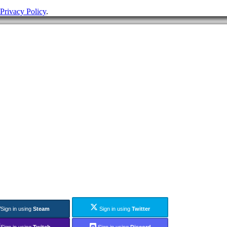
Privacy Policy
.
Sign in using
Steam
Sign in using
Twitter
Sign in using
Twitch
Sign in using
Discord