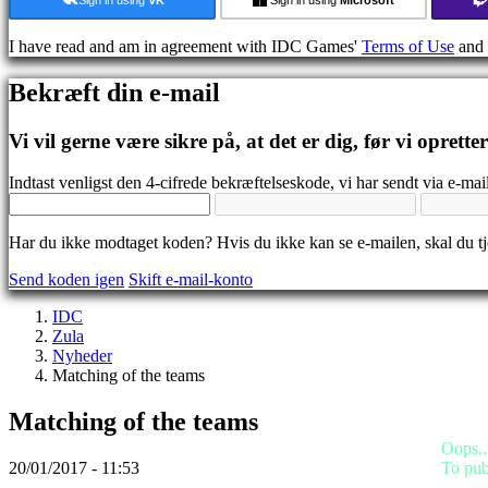
Medier
Guides
I have read and am in agreement with IDC Games'
Terms of Use
and
Fora
IDC
Bekræft din e-mail
Gifts
IDC
Plays
Vi vil gerne være sikre på, at det er dig, før vi oprette
Support
FAQ
Indtast venligst den 4-cifrede bekræftelseskode, vi har sendt via e-mail
Konto
Har du ikke modtaget koden? Hvis du ikke kan se e-mailen, skal du 
Send koden igen
Skift e-mail-konto
Registrering
Login
IDC
Glemt
Zula
dit
Nyheder
kodeord?
Matching of the teams
Skift
Matching of the teams
sprog
Oops..
AR
To pub
20/01/2017 - 11:53
BS