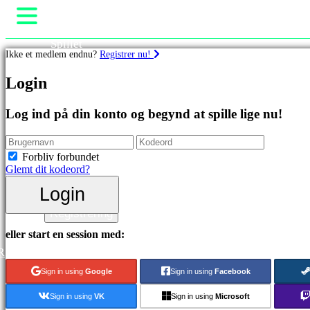
Spillet
Ikke et medlem endnu?
Registrer nu!
Gameplay
Spil events
Spil
Login
Nyheder
Medier
Featured
Guides
Log ind på din konto og begynd at spille lige nu!
spil
Support
Nye
Fora
udgivelser
Butik
Forbliv forbundet
Gratis
Glemt dit kodeord?
at
spille
Login
Login
Kategorier
Registrering
eller start en session med:
Actionspil
R
Strategispil
Eventyrspil
Sign in using
Google
Sign in using
Facebook
MMO
spil
Sign in using
VK
Sign in using
Microsoft
RPG