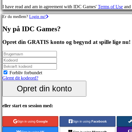
spil
I have read and am in agreement with IDC Games'
Terms of Use
and
Sportsspil
Skydespil
Er du medlem?
Login nu!
Racing
games
Ny på IDC Games?
Casual
games
Indie
Opret din GRATIS konto og begynd at spille lige nu!
games
Simulation
games
Puzzle
games
Fighting
Forbliv forbundet
games
Glemt dit kodeord?
Demoer
Opret din konto
Fællesskab
eller start en session med:
Gameplay
Spil
Sign in using
Google
Sign in using
Facebook
events
Nyheder
Sign in using
VK
Sign in using
Microsoft