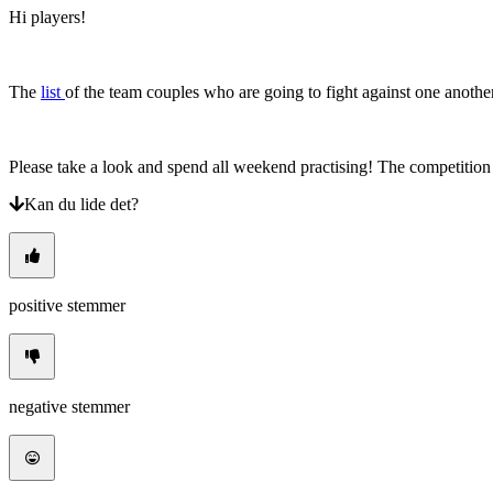
CS
Hi players!
DA
DE
EL
EN
The
list
of the team couples who are going to fight against one another
ES
FI
FR
HR
Please take a look and spend all weekend practising! The competition 
IT
Kan du lide det?
JA
KO
NL
NO
PL
PT
positive stemmer
RO
RU
SR
SV
TH
negative stemmer
TR
UK
VI
ZH