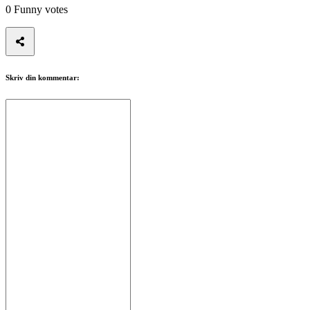
0
Funny votes
Spillet
Spillet
Gameplay
Skriv din kommentar:
Spil
events
Nyheder
Medier
Guides
Fora