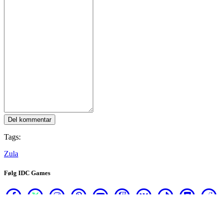
Del kommentar
Tags:
Zula
Følg IDC Games
Om
Services
Værktøjer
Udviklerhjørne
Blog