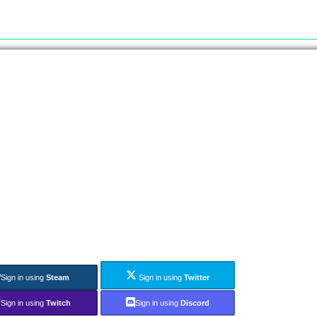
Sign in using
Steam
Sign in using
Twitter
Sign in using
Twitch
Sign in using
Discord