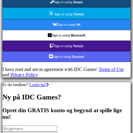
Sign in using
Steam
spil
Sportsspil
Skydespil
Sign in using
Twitter
Racing
games
Sign in using
VK
Casual
games
Sign in using
Microsoft
Indie
games
Sign in using
Twitch
Simulation
games
Sign in using
Discord
Puzzle
games
I have read and am in agreement with IDC Games'
Terms of Use
Fighting
and
Privacy Policy
.
games
Demoer
Er du medlem?
Login nu!
Ny på IDC Games?
Fællesskab
Opret din GRATIS konto og begynd at spille lige
Gameplay
nu!
Spil
events
Nyheder