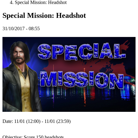
Special Mission: Headshot
Spillet
Special Mission: Headshot
31/10/2017 - 08:55
Spillet
Gameplay
Spil
events
Nyheder
Medier
Guides
Fora
Date: 11/01 (12:00) - 11/01 (23:59)
Objective: Score 150 headshots