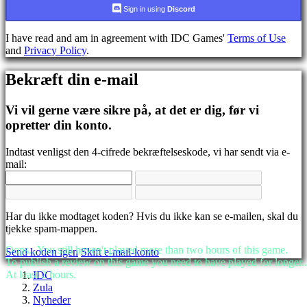
CS
Sign in using
Discord
DA
DE
I have read and am in agreement with IDC Games'
Terms of Use
EL
and
Privacy Policy
.
EN
ES
Bekræft din e-mail
FI
FR
HR
Vi vil gerne være sikre på, at det er dig, før vi
IT
opretter din konto.
JA
KO
Indtast venligst den 4-cifrede bekræftelseskode, vi har sendt via e-
NL
mail:
NO
PL
PT
RO
RU
Har du ikke modtaget koden? Hvis du ikke kan se e-mailen, skal du
SR
tjekke spam-mappen.
SV
Oops...You still haven't played more than two hours of this game.
Send koden igen
Skift e-mail-konto
TH
To publish a review on this game you need to have played for longer..
TR
At least 2 hours.
IDC
UK
Zula
VI
Nyheder
ZH