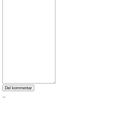
Del kommentar
Tags:
Zula
Følg IDC Games