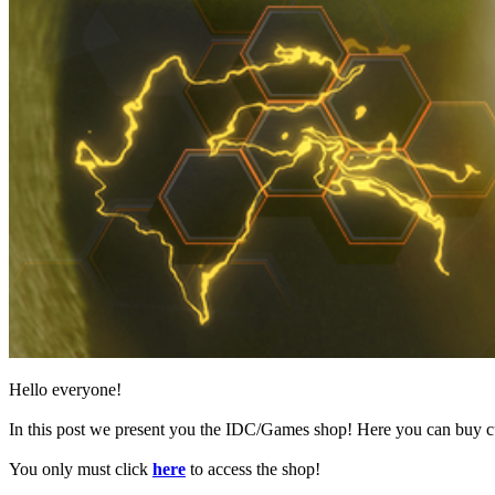
Spillet
Spillet
Gameplay
Spil
events
Nyheder
Medier
Guides
Fora
Hello everyone!
In this post we present you the IDC/Games shop! Here you can buy c
You only must click
here
to access the shop!