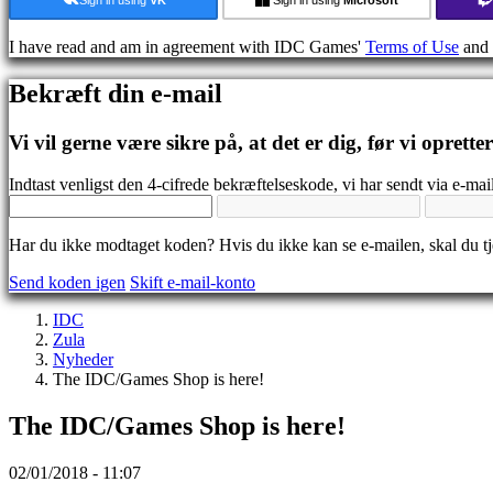
Medier
Guides
I have read and am in agreement with IDC Games'
Terms of Use
and
Fora
IDC
Bekræft din e-mail
Gifts
IDC
Plays
Vi vil gerne være sikre på, at det er dig, før vi oprette
Support
FAQ
Indtast venligst den 4-cifrede bekræftelseskode, vi har sendt via e-mail
Konto
Har du ikke modtaget koden? Hvis du ikke kan se e-mailen, skal du 
Send koden igen
Skift e-mail-konto
Registrering
Login
IDC
Glemt
Zula
dit
Nyheder
kodeord?
The IDC/Games Shop is here!
Skift
The IDC/Games Shop is here!
sprog
AR
02/01/2018 - 11:07
BS