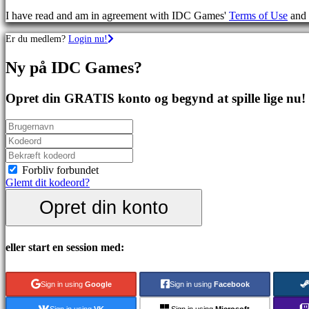
spil
I have read and am in agreement with IDC Games'
Terms of Use
and
Sportsspil
Skydespil
Er du medlem?
Login nu!
Racing
games
Ny på IDC Games?
Casual
games
Indie
Opret din GRATIS konto og begynd at spille lige nu!
games
Simulation
games
Puzzle
games
Fighting
Forbliv forbundet
games
Glemt dit kodeord?
Demoer
Opret din konto
Fællesskab
eller start en session med:
Gameplay
Spil
Sign in using
Google
Sign in using
Facebook
events
Nyheder
Sign in using
VK
Sign in using
Microsoft