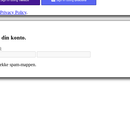
Privacy Policy
.
r din konto.
:
tjekke spam-mappen.