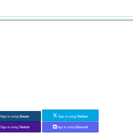
Sign in using
Steam
Sign in using
Twitter
Sign in using
Twitch
Sign in using
Discord