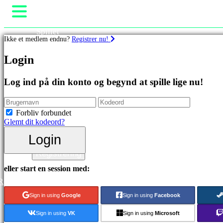
Spillet
Ikke et medlem endnu?
Registrer nu!
Gameplay
Spil events
Spil
Login
Nyheder
Medier
Featured
Guides
Log ind på din konto og begynd at spille lige nu!
spil
Support
Nye
Fora
udgivelser
Butik
Forbliv forbundet
Gratis
Glemt dit kodeord?
at
spille
Login
Login
Kategorier
Registrering
eller start en session med:
Actionspil
R
Strategispil
Eventyrspil
Sign in using
Google
Sign in using
Facebook
MMO
spil
Sign in using
VK
Sign in using
Microsoft
RPG