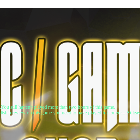
.You still haven't played more than two hours of this game.
lish a review on this game you need to have played for longer... At leas