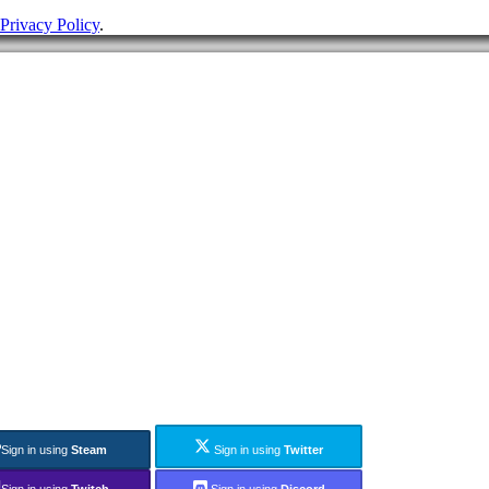
Privacy Policy
.
Sign in using
Steam
Sign in using
Twitter
Sign in using
Twitch
Sign in using
Discord