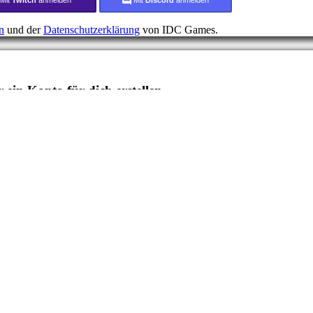
n
und der
Datenschutzerklärung
von IDC Games.
 ein Konto für dich erstellen.
esendet haben:
, schau mal im Spam nach.
h no commentary
nning | walkthrough no commentary