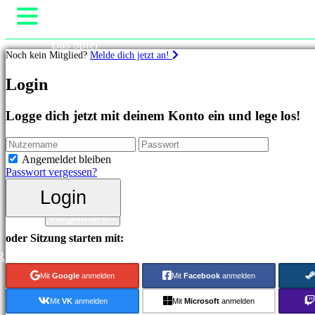
Das Spiel
Noch kein Mitglied?
Melde dich jetzt an!
Gameplay
In-Game Events
Spiele
Login
Neuigkeiten
Media
Highlights
Guides
Logge dich jetzt mit deinem Konto ein und lege los!
Neuveröffentlichungen
Support
Free
Foren
to
Shop
Angemeldet bleiben
Play
Passwort vergessen?
Kategorien
Login
Login
Registrieren
Actionspiele
Strategiespiele
oder Sitzung starten mit:
Abenteuerspiele
R
MMO-
Spiele
Mit
Google
anmelden
Mit
Facebook
anmelden
RPG-
Spiele
Mit
VK
anmelden
Mit
Microsoft
anmelden
Sportspiele