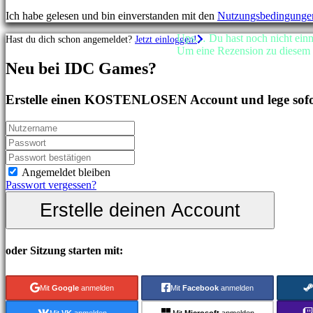
Shooterspiele
Ich habe gelesen und bin einverstanden mit den
Nutzungsbedingunge
Rennspiele
Gelegenheitsspiele
Ups… Du hast noch nicht einma
Hast du dich schon angemeldet?
Jetzt einloggen!
Indie
Um eine Rezension zu diesem S
spiele
Neu bei IDC Games?
Simulationsspiele
Rätselspiele
Kampfspiele
Erstelle einen KOSTENLOSEN Account und lege sofor
Demos
Gemeinschaft
Angemeldet bleiben
Gameplay
Passwort vergessen?
In-
Erstelle deinen Account
Game
Events
Neuigkeiten
Media
oder Sitzung starten mit:
Guides
Foren
IDC
Mit
Google
anmelden
Mit
Facebook
anmelden
Gifts
IDC
Mit
VK
anmelden
Mit
Microsoft
anmelden