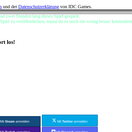
n
und der
Datenschutzerklärung
von IDC Games.
l zwei Stunden lang dieses Spiel gespielt.
piel zu veröffentlichen, musst du es noch ein wenig besser kennenle
t los!
Mit
Steam
anmelden
Mit
Twitter
anmelden
Mit
Twitch
anmelden
Mit
Discord
anmelden