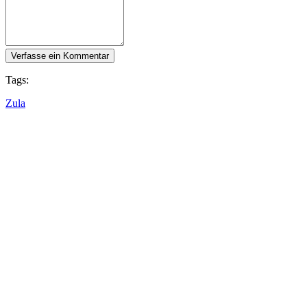
Verfasse ein Kommentar
Tags:
Zula
Folge IDC Games
Über uns
Dienstleistungen
Tools
Entwickler-Ecke
Blog
Vertreibe deine Spiele mit IDC Games
Nutzungsbedingungen
Datenschutzerklärung
Cookies
Rückerstattungsrichtlinien
Pressemappe