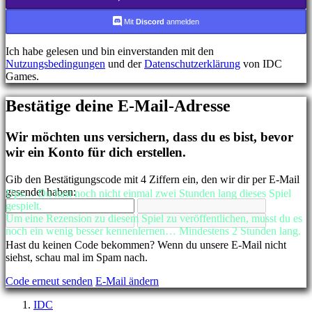
FR
HR
Mit
Discord
anmelden
IT
JA
Ich habe gelesen und bin einverstanden mit den
KO
Nutzungsbedingungen
und der
Datenschutzerklärung
von IDC
NL
Games.
NO
PL
Bestätige deine E-Mail-Adresse
PT
RO
RU
Wir möchten uns versichern, dass du es bist, bevor
SR
wir ein Konto für dich erstellen.
SV
TH
Gib den Bestätigungscode mit 4 Ziffern ein, den wir dir per E-Mail
TR
gesendet haben:
Ups… Du hast noch nicht einmal zwei Stunden lang dieses Spiel
UK
gespielt.
VI
Um eine Rezension zu diesem Spiel zu veröffentlichen, musst du es
ZH
noch ein wenig besser kennenlernen… Mindestens 2 Stunden lang.
Hast du keinen Code bekommen? Wenn du unsere E-Mail nicht
Das
siehst, schau mal im Spam nach.
Spiel
Code erneut senden
E-Mail ändern
Das
IDC