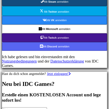
Mit
Steam
anmelden
Shooterspiele
Rennspiele
Gelegenheitsspiele
Mit
Twitter
anmelden
Indie
spiele
Mit
VK
anmelden
Simulationsspiele
Rätselspiele
Mit
Microsoft
anmelden
Kampfspiele
Demos
Mit
Twitch
anmelden
Mit
Discord
anmelden
Gemeinschaft
Ich habe gelesen und bin einverstanden mit den
Nutzungsbedingungen
und der
Datenschutzerklärung
von IDC
Gameplay
Games.
In-
Game
Hast du dich schon angemeldet?
Jetzt einloggen!
Events
Neuigkeiten
Neu bei IDC Games?
Media
Guides
Foren
Erstelle einen KOSTENLOSEN Account und lege
IDC
sofort los!
Gifts
IDC