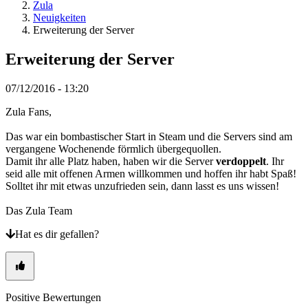
Spiel
Zula
Gameplay
Neuigkeiten
In-
Erweiterung der Server
Game
Events
Erweiterung der Server
Neuigkeiten
Media
07/12/2016 - 13:20
Guides
Foren
Zula Fans,
Das war ein bombastischer Start in Steam und die Servers sind am
vergangene Wochenende förmlich übergequollen.
Damit ihr alle Platz haben, haben wir die Server
verdoppelt
. Ihr
seid alle mit offenen Armen willkommen und hoffen ihr habt Spaß!
Solltet ihr mit etwas unzufrieden sein, dann lasst es uns wissen!
Das Zula Team
Hat es dir gefallen?
Positive Bewertungen