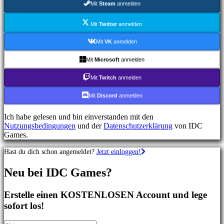
Mit
Steam
anmelden
Shooterspiele
Rennspiele
Gelegenheitsspiele
Mit
Twitter
anmelden
Indie
spiele
Mit
VK
anmelden
Simulationsspiele
Rätselspiele
Mit
Microsoft
anmelden
Kampfspiele
Demos
Mit
Twitch
anmelden
Mit
Discord
anmelden
Gemeinschaft
Ich habe gelesen und bin einverstanden mit den
Nutzungsbedingungen
und der
Datenschutzerklärung
von IDC
Gameplay
Games.
In-
Game
Hast du dich schon angemeldet?
Jetzt einloggen!
Events
Neuigkeiten
Neu bei IDC Games?
Media
Guides
Foren
Erstelle einen KOSTENLOSEN Account und lege
IDC
sofort los!
Gifts
IDC