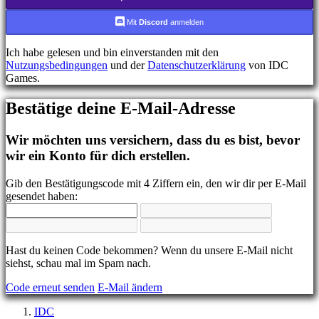
FR
HR
Mit
Discord
anmelden
IT
JA
Ich habe gelesen und bin einverstanden mit den
KO
Nutzungsbedingungen
und der
Datenschutzerklärung
von IDC
NL
Games.
NO
PL
Bestätige deine E-Mail-Adresse
PT
RO
RU
Wir möchten uns versichern, dass du es bist, bevor
SR
wir ein Konto für dich erstellen.
SV
TH
Gib den Bestätigungscode mit 4 Ziffern ein, den wir dir per E-Mail
TR
gesendet haben:
UK
VI
ZH
Hast du keinen Code bekommen? Wenn du unsere E-Mail nicht
Das
siehst, schau mal im Spam nach.
Spiel
Code erneut senden
E-Mail ändern
Das
IDC