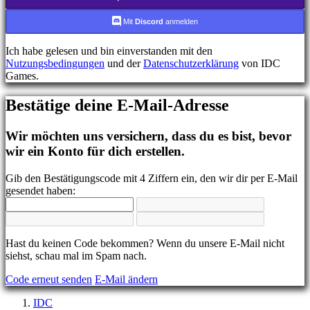
FR
HR
Mit
Discord
anmelden
IT
JA
Ich habe gelesen und bin einverstanden mit den
KO
Nutzungsbedingungen
und der
Datenschutzerklärung
von IDC
NL
Games.
NO
PL
Bestätige deine E-Mail-Adresse
PT
RO
RU
Wir möchten uns versichern, dass du es bist, bevor
SR
wir ein Konto für dich erstellen.
SV
TH
Gib den Bestätigungscode mit 4 Ziffern ein, den wir dir per E-Mail
TR
gesendet haben:
UK
VI
ZH
Hast du keinen Code bekommen? Wenn du unsere E-Mail nicht
Das
siehst, schau mal im Spam nach.
Spiel
Code erneut senden
E-Mail ändern
Das
IDC