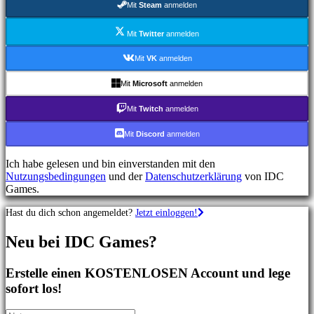
Mit
Steam
anmelden
Shooterspiele
Rennspiele
Gelegenheitsspiele
Mit
Twitter
anmelden
Indie
spiele
Mit
VK
anmelden
Simulationsspiele
Rätselspiele
Mit
Microsoft
anmelden
Kampfspiele
Demos
Mit
Twitch
anmelden
Mit
Discord
anmelden
Gemeinschaft
Ich habe gelesen und bin einverstanden mit den
Nutzungsbedingungen
und der
Datenschutzerklärung
von IDC
Gameplay
Games.
In-
Game
Hast du dich schon angemeldet?
Jetzt einloggen!
Events
Neuigkeiten
Neu bei IDC Games?
Media
Guides
Foren
Erstelle einen KOSTENLOSEN Account und lege
IDC
sofort los!
Gifts
IDC