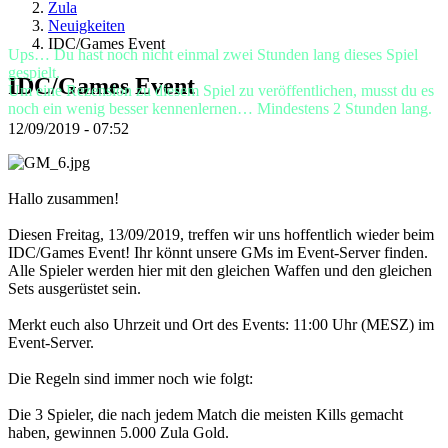
Spiel
Zula
Gameplay
Neuigkeiten
In-
IDC/Games Event
Ups… Du hast noch nicht einmal zwei Stunden lang dieses Spiel
Game
gespielt.
Events
IDC/Games Event
Um eine Rezension zu diesem Spiel zu veröffentlichen, musst du es
Neuigkeiten
noch ein wenig besser kennenlernen… Mindestens 2 Stunden lang.
Media
12/09/2019 - 07:52
Guides
Foren
Hallo zusammen!
Diesen Freitag, 13/09/2019, treffen wir uns hoffentlich wieder beim
IDC/Games Event! Ihr könnt unsere GMs im Event-Server finden.
Alle Spieler werden hier mit den gleichen Waffen und den gleichen
Sets ausgerüstet sein.
Merkt euch also Uhrzeit und Ort des Events: 11:00 Uhr (MESZ) im
Event-Server.
Die Regeln sind immer noch wie folgt:
Die 3 Spieler, die nach jedem Match die meisten Kills gemacht
haben, gewinnen 5.000 Zula Gold.