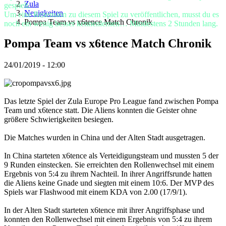
Spiel
Zula
gespielt.
Gameplay
Neuigkeiten
Um eine Rezension zu diesem Spiel zu veröffentlichen, musst du es
In-
Pompa Team vs x6tence Match Chronik
noch ein wenig besser kennenlernen… Mindestens 2 Stunden lang.
Game
Events
Pompa Team vs x6tence Match Chronik
Neuigkeiten
Media
24/01/2019 - 12:00
Guides
Foren
Das letzte Spiel der Zula Europe Pro League fand zwischen Pompa
Team und x6tence statt. Die Aliens konnten die Geister ohne
größere Schwierigkeiten besiegen.
Die Matches wurden in China und der Alten Stadt ausgetragen.
In China starteten x6tence als Verteidigungsteam und mussten 5 der
9 Runden einstecken. Sie erreichten den Rollenwechsel mit einem
Ergebnis von 5:4 zu ihrem Nachteil. In ihrer Angriffsrunde hatten
die Aliens keine Gnade und siegten mit einem 10:6. Der MVP des
Spiels war Flashwood mit einem KDA von 2.00 (17/9/1).
In der Alten Stadt starteten x6tence mit ihrer Angriffsphase und
konnten den Rollenwechsel mit einem Ergebnis von 5:4 zu ihrem