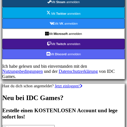
Mit
Steam
anmelden
Shooterspiele
Rennspiele
Gelegenheitsspiele
Mit
Twitter
anmelden
Indie
spiele
Mit
VK
anmelden
Simulationsspiele
Rätselspiele
Mit
Microsoft
anmelden
Kampfspiele
Demos
Mit
Twitch
anmelden
Mit
Discord
anmelden
Gemeinschaft
Ich habe gelesen und bin einverstanden mit den
Nutzungsbedingungen
und der
Datenschutzerklärung
von IDC
Gameplay
Games.
In-
Game
Hast du dich schon angemeldet?
Jetzt einloggen!
Events
Neuigkeiten
Neu bei IDC Games?
Media
Guides
Foren
Erstelle einen KOSTENLOSEN Account und lege
IDC
sofort los!
Gifts
IDC