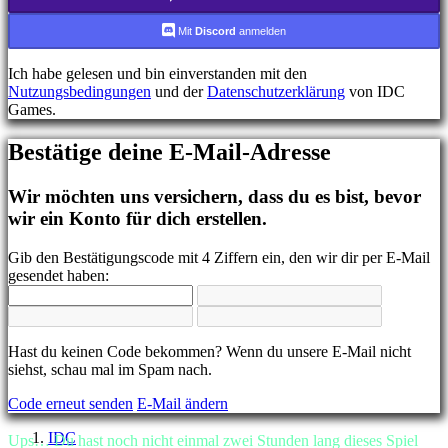
FR
HR
Mit
Discord
anmelden
IT
JA
Ich habe gelesen und bin einverstanden mit den
KO
Nutzungsbedingungen
und der
Datenschutzerklärung
von IDC
NL
Games.
NO
PL
Bestätige deine E-Mail-Adresse
PT
RO
RU
Wir möchten uns versichern, dass du es bist, bevor
SR
wir ein Konto für dich erstellen.
SV
TH
Gib den Bestätigungscode mit 4 Ziffern ein, den wir dir per E-Mail
TR
gesendet haben:
UK
VI
ZH
Hast du keinen Code bekommen? Wenn du unsere E-Mail nicht
Das
siehst, schau mal im Spam nach.
Spiel
Code erneut senden
E-Mail ändern
Das
IDC
Ups… Du hast noch nicht einmal zwei Stunden lang dieses Spiel