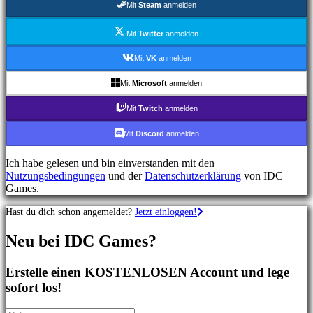
Mit
Steam
anmelden
Shooterspiele
Rennspiele
Gelegenheitsspiele
Mit
Twitter
anmelden
Indie
spiele
Mit
VK
anmelden
Simulationsspiele
Rätselspiele
Mit
Microsoft
anmelden
Kampfspiele
Demos
Mit
Twitch
anmelden
Mit
Discord
anmelden
Gemeinschaft
Ich habe gelesen und bin einverstanden mit den
Nutzungsbedingungen
und der
Datenschutzerklärung
von IDC
Gameplay
Games.
In-
Game
Hast du dich schon angemeldet?
Jetzt einloggen!
Events
Neuigkeiten
Neu bei IDC Games?
Media
Guides
Foren
Erstelle einen KOSTENLOSEN Account und lege
IDC
sofort los!
Gifts
IDC