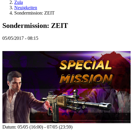
Spiel
Zula
Gameplay
Neuigkeiten
In-
Sondermission: ZEIT
Game
Events
Sondermission: ZEIT
Neuigkeiten
Media
05/05/2017 - 08:15
Guides
Foren
Datum: 05/05 (16:00) - 07/05 (23:59)