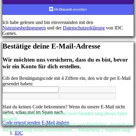
FR
HR
Mit
Discord
anmelden
IT
JA
Ich habe gelesen und bin einverstanden mit den
KO
Nutzungsbedingungen
und der
Datenschutzerklärung
von IDC
NL
Games.
NO
PL
Bestätige deine E-Mail-Adresse
PT
RO
RU
Wir möchten uns versichern, dass du es bist, bevor
SR
wir ein Konto für dich erstellen.
SV
TH
Gib den Bestätigungscode mit 4 Ziffern ein, den wir dir per E-Mail
TR
gesendet haben:
UK
VI
ZH
Hast du keinen Code bekommen? Wenn du unsere E-Mail nicht
Das
siehst, schau mal im Spam nach.
Ups… Du hast noch nicht einmal zwei Stunden lang dieses Spiel
Spiel
gespielt.
Code erneut senden
E-Mail ändern
Um eine Rezension zu diesem Spiel zu veröffentlichen, musst du es
noch ein wenig besser kennenlernen… Mindestens 2 Stunden lang.
Das
IDC