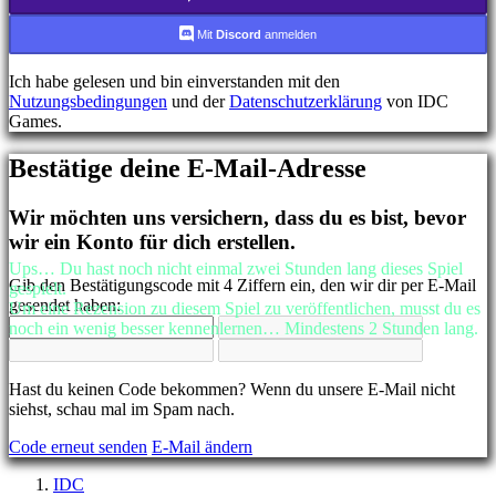
FR
HR
Mit
Discord
anmelden
IT
JA
Ich habe gelesen und bin einverstanden mit den
KO
Nutzungsbedingungen
und der
Datenschutzerklärung
von IDC
NL
Games.
NO
PL
Bestätige deine E-Mail-Adresse
PT
RO
RU
Wir möchten uns versichern, dass du es bist, bevor
SR
wir ein Konto für dich erstellen.
SV
TH
Ups… Du hast noch nicht einmal zwei Stunden lang dieses Spiel
Gib den Bestätigungscode mit 4 Ziffern ein, den wir dir per E-Mail
TR
gespielt.
gesendet haben:
UK
Um eine Rezension zu diesem Spiel zu veröffentlichen, musst du es
VI
noch ein wenig besser kennenlernen… Mindestens 2 Stunden lang.
ZH
Hast du keinen Code bekommen? Wenn du unsere E-Mail nicht
Das
siehst, schau mal im Spam nach.
Spiel
Code erneut senden
E-Mail ändern
Das
IDC