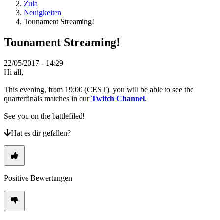
Spiel
Zula
Gameplay
Neuigkeiten
In-
Tounament Streaming!
Game
Events
Tounament Streaming!
Neuigkeiten
Media
22/05/2017 - 14:29
Guides
Hi all,
Foren
This evening, from 19:00 (CEST), you will be able to see the
quarterfinals matches in our
Twitch Channel
.
See you on the battlefiled!
Hat es dir gefallen?
Positive Bewertungen