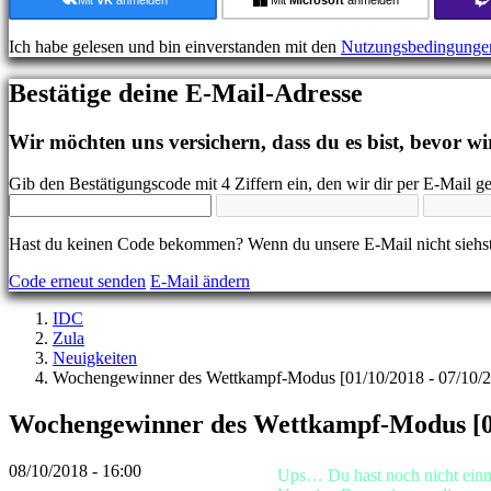
Plays
Support
Ich habe gelesen und bin einverstanden mit den
Nutzungsbedingunge
FAQ
Bestätige deine E-Mail-Adresse
Konto
Wir möchten uns versichern, dass du es bist, bevor wir
Registrieren
Login
Gib den Bestätigungscode mit 4 Ziffern ein, den wir dir per E-Mail g
Passwort
vergessen?
Hast du keinen Code bekommen? Wenn du unsere E-Mail nicht siehst
Sprache
Code erneut senden
E-Mail ändern
ändern
IDC
AR
Zula
BS
Neuigkeiten
CS
Wochengewinner des Wettkampf-Modus [01/10/2018 - 07/10/
DA
DE
Wochengewinner des Wettkampf-Modus [01
EL
EN
ES
08/10/2018 - 16:00
Ups… Du hast noch nicht einma
FI