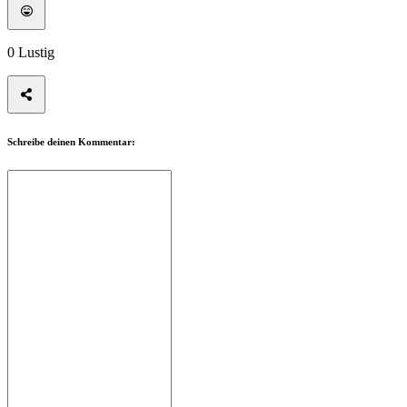
Spiel
Gameplay
In-
0
Lustig
Game
Events
Neuigkeiten
Media
Guides
Foren
Schreibe deinen Kommentar: