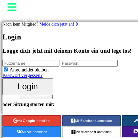
Das Spiel
Noch kein Mitglied?
Melde dich jetzt an!
Gameplay
In-Game Events
Spiele
Login
Neuigkeiten
Media
Highlights
Guides
Logge dich jetzt mit deinem Konto ein und lege los!
Neuveröffentlichungen
Support
Free
Foren
to
Shop
Angemeldet bleiben
Play
Passwort vergessen?
Kategorien
Login
Login
Registrieren
Actionspiele
Strategiespiele
oder Sitzung starten mit:
Abenteuerspiele
R
MMO-
Spiele
Mit
Google
anmelden
Mit
Facebook
anmelden
RPG-
Spiele
Mit
VK
anmelden
Mit
Microsoft
anmelden
Sportspiele