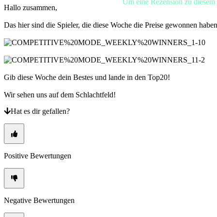
Um eine Rezension zu diesem S
FR
Hallo zusammen,
HR
IT
Das hier sind die Spieler, die diese Woche die Preise gewonnen habe
JA
KO
NL
NO
PL
PT
Gib diese Woche dein Bestes und lande in den Top20!
RO
RU
Wir sehen uns auf dem Schlachtfeld!
SR
SV
Hat es dir gefallen?
TH
TR
UK
VI
ZH
Positive Bewertungen
Das
Spiel
Negative Bewertungen
Das