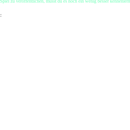
piel zu veröffentlichen, musst du es noch ein wenig besser kennenle
n: