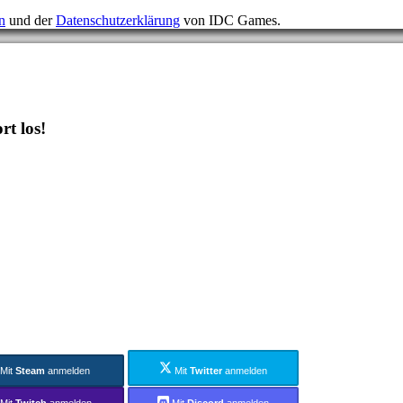
n
und der
Datenschutzerklärung
von IDC Games.
t los!
Mit
Steam
anmelden
Mit
Twitter
anmelden
Mit
Twitch
anmelden
Mit
Discord
anmelden