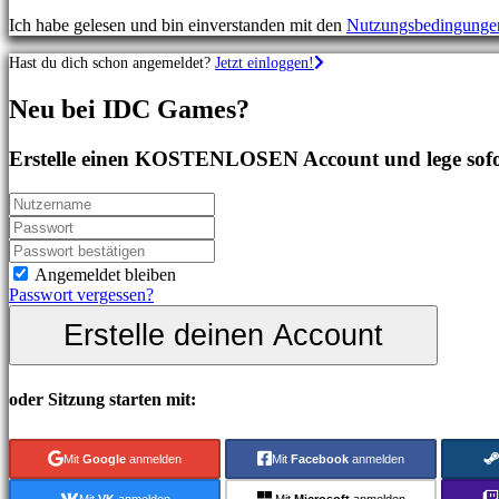
Shooterspiele
Ich habe gelesen und bin einverstanden mit den
Nutzungsbedingunge
Rennspiele
Gelegenheitsspiele
Hast du dich schon angemeldet?
Jetzt einloggen!
Indie
spiele
Neu bei IDC Games?
Simulationsspiele
Rätselspiele
Kampfspiele
Erstelle einen KOSTENLOSEN Account und lege sofor
Demos
Gemeinschaft
Angemeldet bleiben
Gameplay
Passwort vergessen?
In-
Erstelle deinen Account
Game
Events
Neuigkeiten
Media
oder Sitzung starten mit:
Guides
Foren
IDC
Mit
Google
anmelden
Mit
Facebook
anmelden
Gifts
IDC
Mit
VK
anmelden
Mit
Microsoft
anmelden