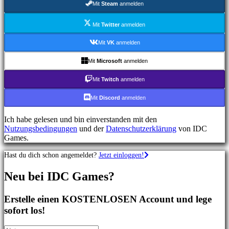
Mit
Steam
anmelden
Shooterspiele
Rennspiele
Gelegenheitsspiele
Mit
Twitter
anmelden
Indie
spiele
Mit
VK
anmelden
Simulationsspiele
Rätselspiele
Mit
Microsoft
anmelden
Kampfspiele
Demos
Mit
Twitch
anmelden
Mit
Discord
anmelden
Gemeinschaft
Ich habe gelesen und bin einverstanden mit den
Nutzungsbedingungen
und der
Datenschutzerklärung
von IDC
Gameplay
Games.
In-
Game
Hast du dich schon angemeldet?
Jetzt einloggen!
Events
Neuigkeiten
Neu bei IDC Games?
Media
Guides
Foren
Erstelle einen KOSTENLOSEN Account und lege
IDC
sofort los!
Gifts
IDC