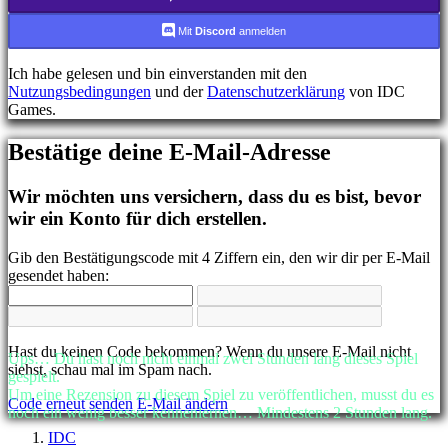
FR
HR
Mit
Discord
anmelden
IT
JA
Ich habe gelesen und bin einverstanden mit den
KO
Nutzungsbedingungen
und der
Datenschutzerklärung
von IDC
NL
Games.
NO
PL
Bestätige deine E-Mail-Adresse
PT
RO
RU
Wir möchten uns versichern, dass du es bist, bevor
SR
wir ein Konto für dich erstellen.
SV
TH
Gib den Bestätigungscode mit 4 Ziffern ein, den wir dir per E-Mail
TR
gesendet haben:
UK
VI
ZH
Hast du keinen Code bekommen? Wenn du unsere E-Mail nicht
Ups… Du hast noch nicht einmal zwei Stunden lang dieses Spiel
Das
siehst, schau mal im Spam nach.
gespielt.
Spiel
Um eine Rezension zu diesem Spiel zu veröffentlichen, musst du es
Code erneut senden
E-Mail ändern
noch ein wenig besser kennenlernen… Mindestens 2 Stunden lang.
Das
IDC