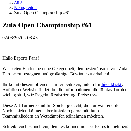
Spiel
Zula
Gameplay
Neuigkeiten
In-
Zula Open Championship #61
Game
Events
Zula Open Championship #61
Neuigkeiten
Media
02/03/2020 - 08:43
Guides
Foren
Hallo Esports Fans!
Wir bieten Euch eine neue Gelegenheit, den besten Teams von Zula
Europe zu begegnen und großartige Gewinne zu erhalten!
Ihr könnt diesem offenen Turnier beitreten, indem Ihr
hier klickt
.
Auf dieser Website findet Ihr alle Informationen, die für das Turnier
wichtig sind, wie Regeln, Registrierung, Preise usw.
Diese Art Turniere sind für Spieler gedacht, die nur während der
Nacht spielen können, aber trotzdem gerne mit ihren
Teammitgliedern an Wettkämpfen teilnehmen möchten.
Schreibt euch schnell ein, denn es können nur 16 Teams teilnehmen!