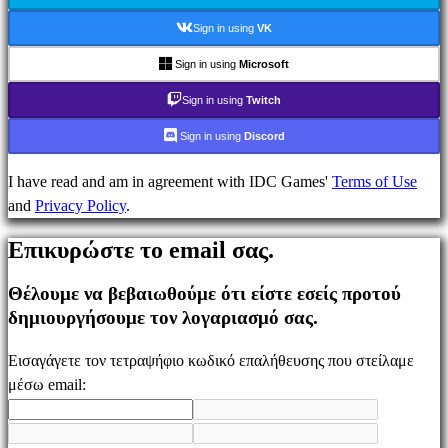
Ενημέρωσης
Οδηγοί
Sign in using
VK
Φόρουμ
Sign in using
Microsoft
IDC
Gifts
Sign in using
Twitch
IDC
Sign in using
Discord
Plays
Υποστήριξη
I have read and am in agreement with IDC Games'
Terms of Use
FAQ
and
Privacy Policy
.
Επικυρώστε το email σας.
Λογαριασμός
Θέλουμε να βεβαιωθούμε ότι είστε εσείς προτού
δημιουργήσουμε τον λογαριασμό σας.
Εγγραφείτε
Σύνδεση
Εισαγάγετε τον τετραψήφιο κωδικό επαλήθευσης που στείλαμε
Ξεχάσατε
μέσω email:
τον
κωδικό
σας;