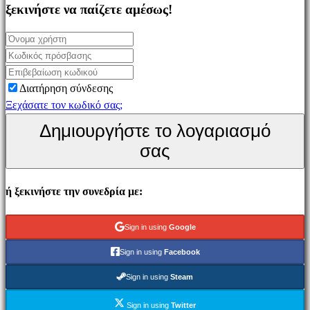
Simulation
ξεκινήστε να παίζετε αμέσως!
games
Puzzle
games
Fighting
Διατήρηση σύνδεσης
games
Ξεχάσατε τον κωδικό σας;
Παρουσιάσεις
Δημιουργήστε το λογαριασμό
σας
Κοινότητα
ή ξεκινήστε την συνεδρία με:
Παιχνίδι
Εκδηλώσεις
εντός
Sign in using
Google
παιχνιδιού
Sign in using
Facebook
Νέα
Μέσα
Sign in using
Steam
Μαζικής
Sign in using
Twitter