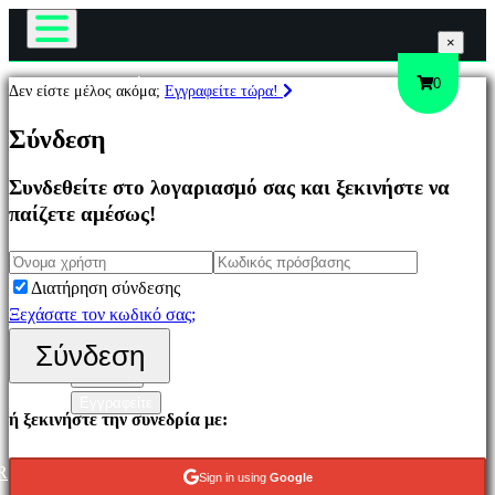
×
×
×
Το Παιχνίδι
0
Δεν είστε μέλος ακόμα;
Εγγραφείτε τώρα!
Παιχνίδι
Παιχνίδια
Σύνδεση
Εκδηλώσεις εντός παιχνιδιού
Νέα
Συνδεθείτε στο λογαριασμό σας και ξεκινήστε να
Μέσα Μαζικής Ενημέρωσης
Επιλεγμένο
παίζετε αμέσως!
Οδηγοί
Νέα
Υποστήριξη
παιχνίδια
Φόρουμ
Παιχνίδια
Διατήρηση σύνδεσης
Κατάστημα
να
Ξεχάσατε τον κωδικό σας;
παίξετε
Σύνδεση
δωρεάν
Σύνδεση
Κατηγορίες
Εγγραφείτε
ή ξεκινήστε την συνεδρία με:
Παιχνίδια
R
Sign in using
Google