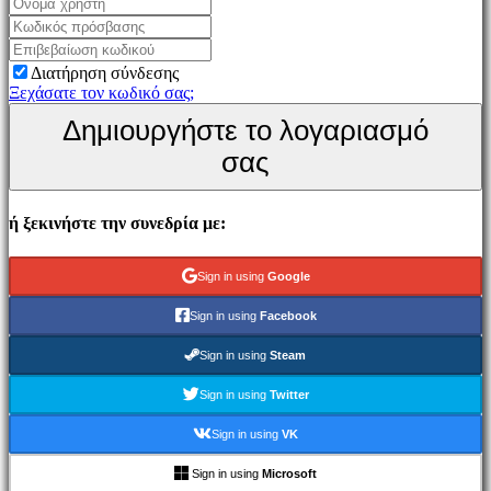
Παιχνίδι
Εκδηλώσεις
εντός
Διατήρηση σύνδεσης
παιχνιδιού
Ξεχάσατε τον κωδικό σας;
Νέα
Δημιουργήστε το λογαριασμό
Μέσα
Μαζικής
σας
Ενημέρωσης
Οδηγοί
Φόρουμ
ή ξεκινήστε την συνεδρία με:
IDC
Gifts
IDC
Sign in using
Google
Plays
Υποστήριξη
Sign in using
Facebook
FAQ
Sign in using
Steam
Λογαριασμός
Sign in using
Twitter
Sign in using
VK
Εγγραφείτε
Σύνδεση
Sign in using
Microsoft
Ξεχάσατε