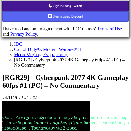
τον
Sign in using
Twitch
κωδικό
σας;
Sign in using
Discord
Αλλαγή
γλώσσας
I have read and am in agreement with IDC Games'
Terms of Use
and
Privacy Policy
.
AR
IDC
BS
Call of Duty®: Modern Warfare® II
CS
Μέσα Μαζικής Ενημέρωσης
DA
[RGR29] - Cyberpunk 2077 4K Gameplay 60fps #1 (PC) –
DE
No Commentary
EL
EN
ES
[RGR29] - Cyberpunk 2077 4K Gameplay
FI
60fps #1 (PC) – No Commentary
FR
HR
IT
24/11/2022 - 12:04
JA
KO
NL
Οοπς...Δεν έχετε παίξει αυτο το παιχνίδι για περισσότερο από 2 ώρε
NO
TΓια να δημοσιεύσετε την αξιολόγησή σας θα πρέπει να παίξετε για
PL
περισσότερο... Τουλάχιστον για 2 ώρες.
PT