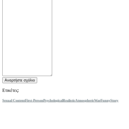
Αναρτήστε σχόλιο
Ετικέτες:
Sexual Content
First-Person
Psychological
Realistic
Atmospheric
War
Funny
Story
Rich
Singleplayer
Military
Modern
Online Co-Op
Co-op
Tactical
Multiplayer
Violent
FPS
Call of Duty®: Modern Warfare® II
Ακολούθησε IDC Games