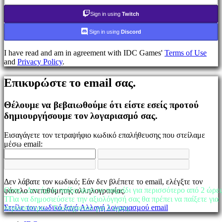
τον
κωδικό
Sign in using
Twitch
σας;
Sign in using
Discord
Αλλαγή
γλώσσας
I have read and am in agreement with IDC Games'
Terms of Use
and
Privacy Policy
.
AR
BS
Επικυρώστε το email σας.
CS
DA
DE
Θέλουμε να βεβαιωθούμε ότι είστε εσείς προτού
EL
δημιουργήσουμε τον λογαριασμό σας.
EN
ES
Εισαγάγετε τον τετραψήφιο κωδικό επαλήθευσης που στείλαμε
FI
μέσω email:
FR
HR
IT
JA
Δεν λάβατε τον κωδικό; Εάν δεν βλέπετε το email, ελέγξτε τον
KO
Οοπς...Δεν έχετε παίξει αυτο το παιχνίδι για περισσότερο από 2 ώρε
φάκελο ανεπιθύμητης αλληλογραφίας.
NL
TΓια να δημοσιεύσετε την αξιολόγησή σας θα πρέπει να παίξετε για
NO
Στείλε τον κωδικό ξανά
Αλλαγή λογαριασμού email
περισσότερο... Τουλάχιστον για 2 ώρες.
PL
PT