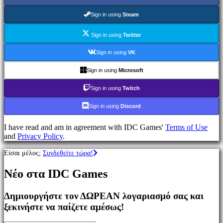
Παιχνίδια
MMO
Sign in using
Steam
Παιχνίδια
RPG
Sign in using
Twitter
Παιχνίδια
Σπορ
Sign in using
VK
Παιχνίδια
Σκοποβολής
Sign in using
Microsoft
Racing
games
Sign in using
Twitch
Casual
games
Sign in using
Discord
Indie
games
I have read and am in agreement with IDC Games'
Terms of Use
Simulation
and
Privacy Policy
.
games
Puzzle
Είσαι μέλος;
Συνδεθείτε τώρα!
games
Fighting
Νέο στα IDC Games
games
Παρουσιάσεις
Δημιουργήστε τον ΔΩΡΕΑΝ λογαριασμό σας και
ξεκινήστε να παίζετε αμέσως!
Κοινότητα