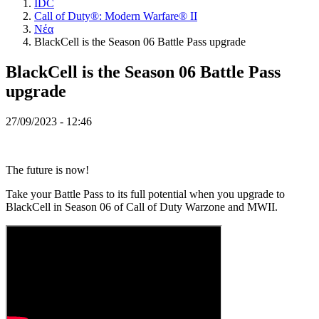
IDC
RO
Call of Duty®: Modern Warfare® II
RU
Νέα
SR
BlackCell is the Season 06 Battle Pass upgrade
SV
TH
BlackCell is the Season 06 Battle Pass
TR
UK
upgrade
VI
ZH
27/09/2023 - 12:46
Το
Παιχνίδι
The future is now!
Take your Battle Pass to its full potential when you upgrade to
Το
BlackCell in Season 06 of Call of Duty Warzone and MWII.
Παιχνίδι
Παιχνίδι
Εκδηλώσεις
εντός
παιχνιδιού
Νέα
Μέσα
Μαζικής
Ενημέρωσης