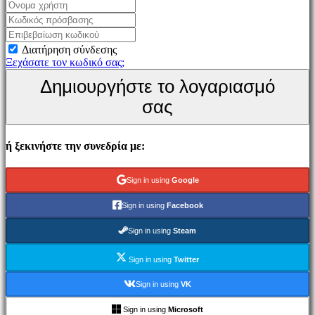
Παιχνίδι
Εκδηλώσεις
εντός
Διατήρηση σύνδεσης
παιχνιδιού
Ξεχάσατε τον κωδικό σας;
Νέα
Δημιουργήστε το λογαριασμό
Μέσα
Μαζικής
σας
Ενημέρωσης
Οδηγοί
Φόρουμ
ή ξεκινήστε την συνεδρία με:
IDC
Gifts
IDC
Sign in using
Google
Plays
Υποστήριξη
Sign in using
Facebook
FAQ
Sign in using
Steam
Λογαριασμός
Sign in using
Twitter
Εγγραφείτε
Sign in using
VK
Σύνδεση
Ξεχάσατε
Sign in using
Microsoft