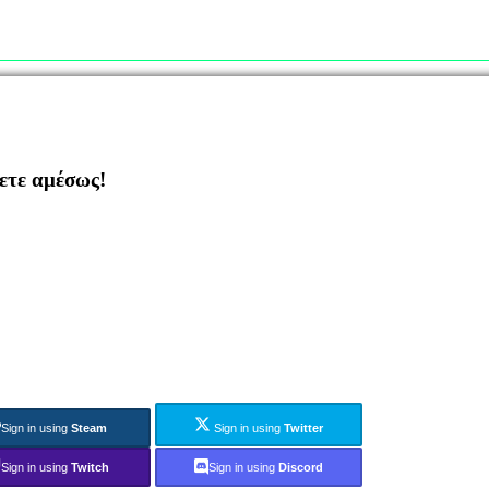
ζετε αμέσως!
Sign in using
Steam
Sign in using
Twitter
Sign in using
Twitch
Sign in using
Discord