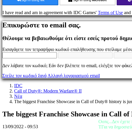
Παιχνίδι
I have read and am in agreement with IDC Games'
Terms of Use
and
Εκδηλώσεις
εντός
Επικυρώστε το email σας.
παιχνιδιού
Νέα
Μέσα
Θέλουμε να βεβαιωθούμε ότι είστε εσείς προτού δημ
Μαζικής
Ενημέρωσης
Εισαγάγετε τον τετραψήφιο κωδικό επαλήθευσης που στείλαμε μέσω
Οδηγοί
Φόρουμ
IDC
Δεν λάβατε τον κωδικό; Εάν δεν βλέπετε το email, ελέγξτε τον φάκ
Gifts
IDC
Στείλε τον κωδικό ξανά
Αλλαγή λογαριασμού email
Plays
Υποστήριξη
IDC
FAQ
Call of Duty®: Modern Warfare® II
Νέα
The biggest Franchise Showcase in Call of Duty® history is jus
Λογαριασμός
The biggest Franchise Showcase in Call of 
Εγγραφείτε
Οοπς...Δεν έχετε 
Σύνδεση
13/09/2022 - 09:53
TΓια να δημοσιεύ
Ξεχάσατε