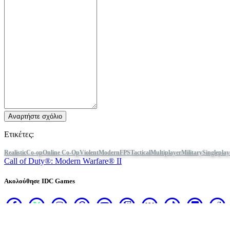
Οδηγοί
Φόρουμ
Αναρτήστε σχόλιο
Ετικέτες:
Realistic
Co-op
Online Co-Op
Violent
Modern
FPS
Tactical
Multiplayer
Military
Singleplay
Call of Duty®: Modern Warfare® II
Ακολούθησε IDC Games
Σχετικά
Υπηρεσίες
Εργαλεία
Γωνιά Developer
Blog