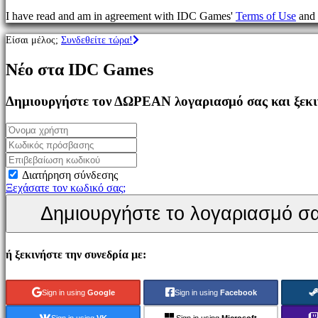
Παιχνίδια
I have read and am in agreement with IDC Games'
Terms of Use
and
MMO
Παιχνίδια
Είσαι μέλος;
Συνδεθείτε τώρα!
RPG
Παιχνίδια
Νέο στα IDC Games
Σπορ
Παιχνίδια
Σκοποβολής
Δημιουργήστε τον ΔΩΡΕΑΝ λογαριασμό σας και ξεκιν
Racing
games
Casual
games
Indie
games
Διατήρηση σύνδεσης
Simulation
Ξεχάσατε τον κωδικό σας;
games
Δημιουργήστε το λογαριασμό σ
Puzzle
games
Fighting
games
ή ξεκινήστε την συνεδρία με:
Παρουσιάσεις
Sign in using
Google
Sign in using
Facebook
Κοινότητα
Sign in using
VK
Sign in using
Microsoft