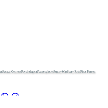
er
Sexual Content
Psychological
Atmospheric
Funny
War
Story Rich
First-Person