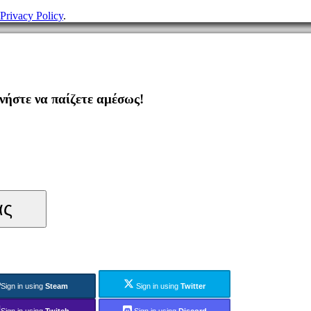
Privacy Policy
.
ήστε να παίζετε αμέσως!
ας
Sign in using
Steam
Sign in using
Twitter
Sign in using
Twitch
Sign in using
Discord