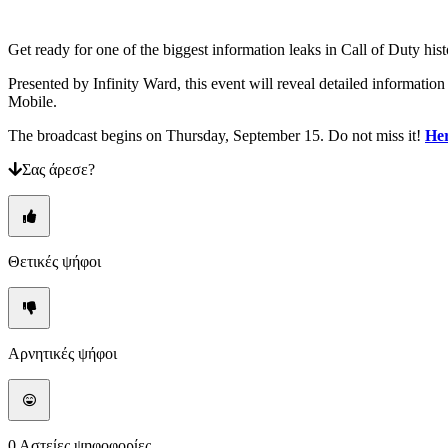
τον
κωδικό
σας;
Get ready for one of the biggest information leaks in Call of Duty hi
Αλλαγή
Presented by Infinity Ward, this event will reveal detailed inform
γλώσσας
Mobile.
AR
The broadcast begins on Thursday, September 15. Do not miss it!
He
BS
CS
Σας άρεσε?
DA
DE
EL
EN
ES
Θετικές ψήφοι
FI
FR
HR
IT
JA
Αρνητικές ψήφοι
KO
NL
NO
PL
PT
0
Αστείες ψηφοφορίες