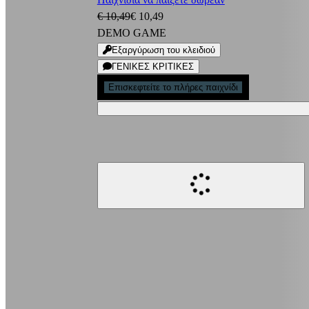
Παιχνίδι
€ 10,49
€ 10,49
Εκδηλώσεις
DEMO GAME
εντός
Εξαργύρωση του κλειδιού
παιχνιδιού
ΓΕΝΙΚΕΣ ΚΡΙΤΙΚΕΣ
Νέα
Eπισκεφτείτε το πλήρες παιχνίδι
Μέσα
Μαζικής
Ενημέρωσης
Οδηγοί
Κατάστημα