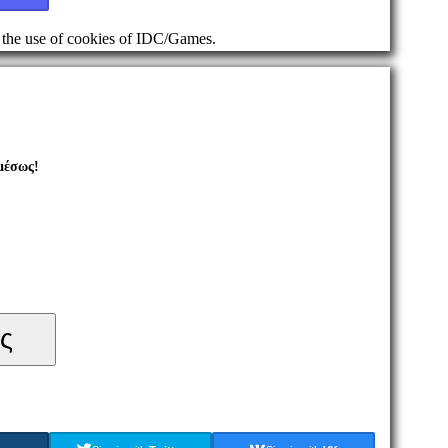
d the use of cookies of IDC/Games.
μέσως!
ς