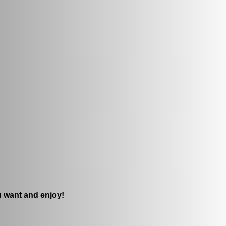
u want and enjoy!