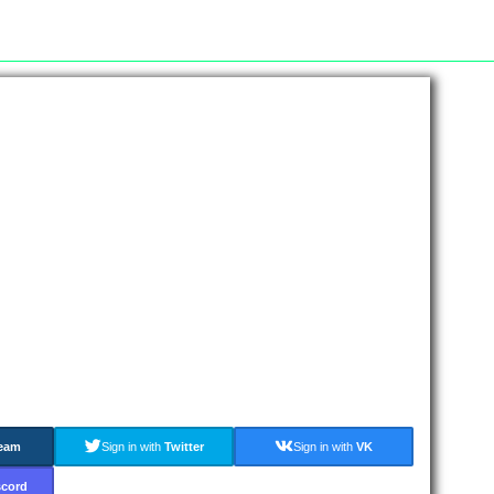
eam
Sign in with
Twitter
Sign in with
VK
scord