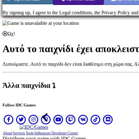
Λογαριασμός
By signing up, I agree to the Legal conditions, the Privacy Policy an
Εγγραφείτε
Σύνδεση
Ωχ!
Ξεχάσατε
τον
Αυτό το παιχνίδι έχει αποκλεισ
κωδικό
σας;
Λυπούμαστε. Αυτό το παιχνίδι δεν είναι διαθέσιμο στη χώρα σας. Α
ES
EN
DE
Άλλα παιχνίδια
FR
CS
PL
PT
Follow IDC Games
IT
TR
EL
RO
RU
About
Services
Tools
Influencers
Developer Corner
VI
Distribute your game with IDC Games