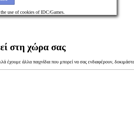
d the use of cookies of IDC/Games.
τεί στη χώρα σας
λλά έχουμε άλλα παιχνίδια που μπορεί να σας ενδιαφέρουν, δοκιμάστε