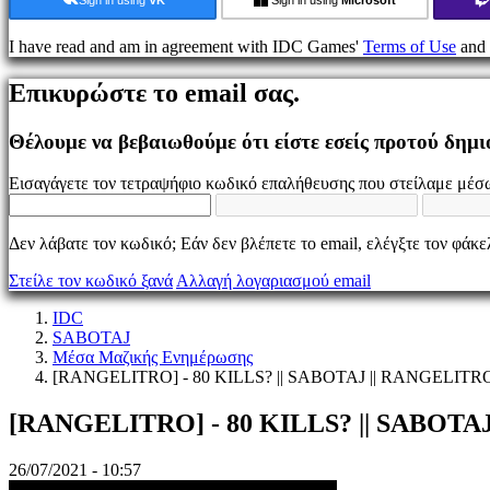
Παιχνίδι
I have read and am in agreement with IDC Games'
Terms of Use
and
Εκδηλώσεις
εντός
Επικυρώστε το email σας.
παιχνιδιού
Νέα
Μέσα
Θέλουμε να βεβαιωθούμε ότι είστε εσείς προτού δημ
Μαζικής
Ενημέρωσης
Εισαγάγετε τον τετραψήφιο κωδικό επαλήθευσης που στείλαμε μέσω
Οδηγοί
Φόρουμ
IDC
Δεν λάβατε τον κωδικό; Εάν δεν βλέπετε το email, ελέγξτε τον φάκ
Gifts
IDC
Στείλε τον κωδικό ξανά
Αλλαγή λογαριασμού email
Plays
Υποστήριξη
IDC
FAQ
SABOTAJ
Μέσα Μαζικής Ενημέρωσης
[RANGELITRO] - 80 KILLS? || SABOTAJ || RANGELITR
Λογαριασμός
[RANGELITRO] - 80 KILLS? || SABOTA
Εγγραφείτε
Σύνδεση
26/07/2021 - 10:57
Ξεχάσατε