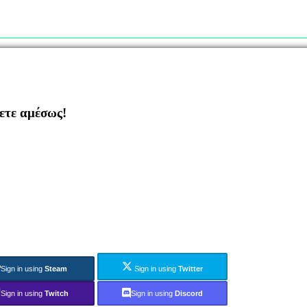
ζετε αμέσως!
Sign in using
Steam
Sign in using
Twitter
Sign in using
Twitch
Sign in using
Discord