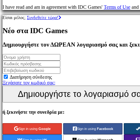
Παιχνίδια
I have read and am in agreement with IDC Games'
Terms of Use
and
MMO
Παιχνίδια
Είσαι μέλος;
Συνδεθείτε τώρα!
RPG
Παιχνίδια
Νέο στα IDC Games
Σπορ
Παιχνίδια
Σκοποβολής
Δημιουργήστε τον ΔΩΡΕΑΝ λογαριασμό σας και ξεκιν
Racing
games
Casual
games
Indie
games
Διατήρηση σύνδεσης
Simulation
Ξεχάσατε τον κωδικό σας;
games
Δημιουργήστε το λογαριασμό σ
Puzzle
games
Fighting
games
ή ξεκινήστε την συνεδρία με:
Παρουσιάσεις
Sign in using
Google
Sign in using
Facebook
Κοινότητα
Sign in using
VK
Sign in using
Microsoft