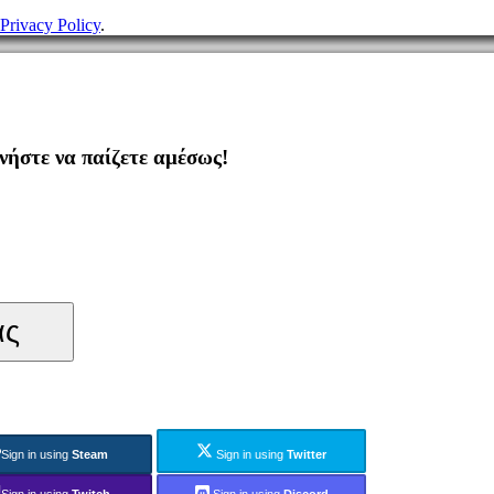
Privacy Policy
.
ήστε να παίζετε αμέσως!
ας
Sign in using
Steam
Sign in using
Twitter
Sign in using
Twitch
Sign in using
Discord