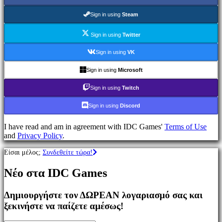
Παιχνίδια
MMO
Sign in using
Steam
Παιχνίδια
RPG
Sign in using
Twitter
Παιχνίδια
Σπορ
Sign in using
VK
Παιχνίδια
Σκοποβολής
Sign in using
Microsoft
Racing
games
Sign in using
Twitch
Casual
games
Sign in using
Discord
Indie
games
I have read and am in agreement with IDC Games'
Terms of Use
Simulation
and
Privacy Policy
.
games
Puzzle
Είσαι μέλος;
Συνδεθείτε τώρα!
games
Fighting
Νέο στα IDC Games
games
Παρουσιάσεις
Δημιουργήστε τον ΔΩΡΕΑΝ λογαριασμό σας και
ξεκινήστε να παίζετε αμέσως!
Κοινότητα