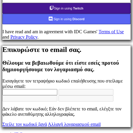
τον
κωδικό
Sign in using
Twitch
σας;
Sign in using
Discord
Αλλαγή
γλώσσας
I have read and am in agreement with IDC Games'
Terms of Use
and
Privacy Policy
.
AR
BS
Επικυρώστε το email σας.
CS
DA
DE
Θέλουμε να βεβαιωθούμε ότι είστε εσείς προτού
EL
δημιουργήσουμε τον λογαριασμό σας.
EN
ES
Εισαγάγετε τον τετραψήφιο κωδικό επαλήθευσης που στείλαμε
FI
μέσω email:
FR
HR
IT
JA
Δεν λάβατε τον κωδικό; Εάν δεν βλέπετε το email, ελέγξτε τον
KO
φάκελο ανεπιθύμητης αλληλογραφίας.
NL
NO
Στείλε τον κωδικό ξανά
Αλλαγή λογαριασμού email
PL
PT