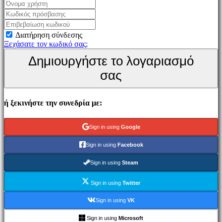
Παιχνίδι
Εκδηλώσεις
εντός
Διατήρηση σύνδεσης
παιχνιδιού
Ξεχάσατε τον κωδικό σας;
Νέα
Δημιουργήστε το λογαριασμό
Μέσα
Μαζικής
σας
Ενημέρωσης
Οδηγοί
Φόρουμ
ή ξεκινήστε την συνεδρία με:
IDC
Gifts
IDC
Sign in using
Google
Plays
Υποστήριξη
Sign in using
Facebook
FAQ
Sign in using
Steam
Λογαριασμός
Sign in using
Twitter
Εγγραφείτε
Sign in using
VK
Σύνδεση
Ξεχάσατε
Sign in using
Microsoft