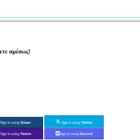
ζετε αμέσως!
Sign in using
Steam
Sign in using
Twitter
Sign in using
Twitch
Sign in using
Discord