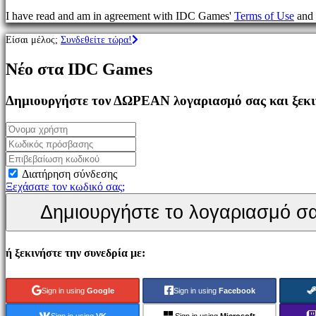
Παιχνίδια
I have read and am in agreement with IDC Games'
Terms of Use
and
MMO
Παιχνίδια
Είσαι μέλος;
Συνδεθείτε τώρα!
RPG
Παιχνίδια
Νέο στα IDC Games
Σπορ
Παιχνίδια
Σκοποβολής
Δημιουργήστε τον ΔΩΡΕΑΝ λογαριασμό σας και ξεκιν
Racing
games
Casual
games
Indie
games
Διατήρηση σύνδεσης
Simulation
Ξεχάσατε τον κωδικό σας;
games
Δημιουργήστε το λογαριασμό σ
Puzzle
games
Fighting
games
ή ξεκινήστε την συνεδρία με:
Παρουσιάσεις
Sign in using
Google
Sign in using
Facebook
Κοινότητα
Sign in using
VK
Sign in using
Microsoft