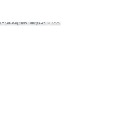
on
eSports
Wargame
PvP
Multiplayer
FPS
Tactical