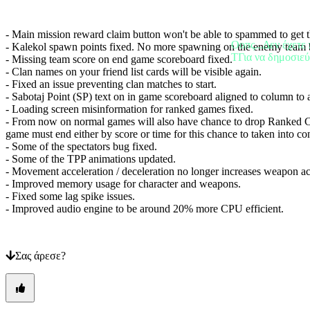
τον
κωδικό
σας;
- Main mission reward claim button won't be able to spammed to get 
Οοπς...Δεν έχετε 
- Kalekol spawn points fixed. No more spawning on the enemy team 
Αλλαγή
TΓια να δημοσιεύ
- Missing team score on end game scoreboard fixed.
γλώσσας
- Clan names on your friend list cards will be visible again.
- Fixed an issue preventing clan matches to start.
AR
- Sabotaj Point (SP) text on in game scoreboard aligned to column to 
BS
- Loading screen misinformation for ranked games fixed.
CS
- From now on normal games will also have chance to drop Ranked Cas
DA
game must end either by score or time for this chance to taken into co
DE
- Some of the spectators bug fixed.
EL
- Some of the TPP animations updated.
EN
- Movement acceleration / deceleration no longer increases weapon a
ES
- Improved memory usage for character and weapons.
FI
- Fixed some lag spike issues.
FR
- Improved audio engine to be around 20% more CPU efficient.
HR
IT
JA
KO
Σας άρεσε?
NL
NO
PL
PT