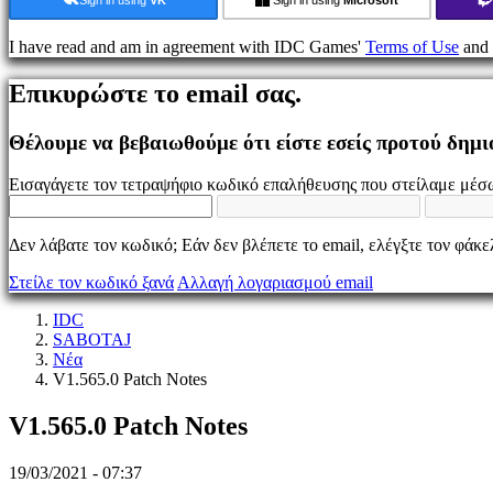
Παιχνίδι
I have read and am in agreement with IDC Games'
Terms of Use
and
Εκδηλώσεις
εντός
Επικυρώστε το email σας.
παιχνιδιού
Νέα
Μέσα
Θέλουμε να βεβαιωθούμε ότι είστε εσείς προτού δημ
Μαζικής
Ενημέρωσης
Εισαγάγετε τον τετραψήφιο κωδικό επαλήθευσης που στείλαμε μέσω
Οδηγοί
Φόρουμ
IDC
Δεν λάβατε τον κωδικό; Εάν δεν βλέπετε το email, ελέγξτε τον φάκ
Gifts
IDC
Στείλε τον κωδικό ξανά
Αλλαγή λογαριασμού email
Plays
Υποστήριξη
IDC
FAQ
SABOTAJ
Νέα
V1.565.0 Patch Notes
Λογαριασμός
V1.565.0 Patch Notes
Εγγραφείτε
Σύνδεση
19/03/2021 - 07:37
Ξεχάσατε