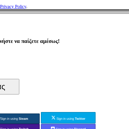
Privacy Policy
.
ήστε να παίζετε αμέσως!
ας
Sign in using
Steam
Sign in using
Twitter
Sign in using
Twitch
Sign in using
Discord