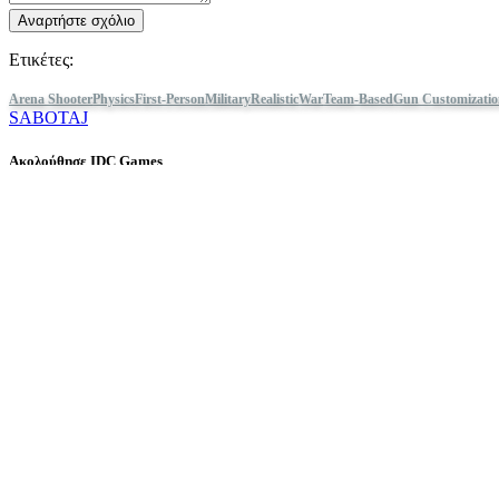
Αναρτήστε σχόλιο
Ετικέτες:
Arena Shooter
Physics
First-Person
Military
Realistic
War
Team-Based
Gun Customizati
SABOTAJ
Ακολούθησε IDC Games
Σχετικά
Υπηρεσίες
Εργαλεία
Γωνιά Developer
Blog
Κάνε διανομή παιχνιδιών IDC Games
Όροι Χρήσης
Πολιτική απορρήτου
Cookies
Πολιτική Επιστροφής
Press kit
© IDC GAMES 2024. Με επιφύλαξη παντός δικαιώματος.
×