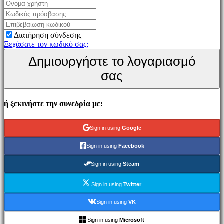
Παιχνίδι
Εκδηλώσεις
εντός
Διατήρηση σύνδεσης
παιχνιδιού
Ξεχάσατε τον κωδικό σας;
Νέα
Δημιουργήστε το λογαριασμό
Μέσα
Μαζικής
σας
Ενημέρωσης
Οδηγοί
Φόρουμ
ή ξεκινήστε την συνεδρία με:
IDC
Gifts
IDC
Sign in using
Google
Plays
Υποστήριξη
Sign in using
Facebook
FAQ
Sign in using
Steam
Λογαριασμός
Sign in using
Twitter
Εγγραφείτε
Sign in using
VK
Σύνδεση
Ξεχάσατε
Sign in using
Microsoft