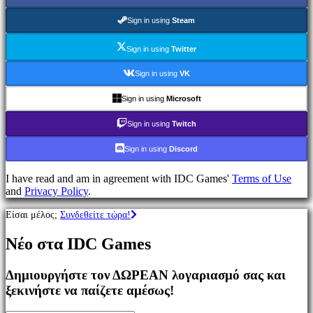
Παιχνίδια
MMO
Sign in using
Steam
Παιχνίδια
RPG
Sign in using
Twitter
Παιχνίδια
Σπορ
Sign in using
VK
Παιχνίδια
Σκοποβολής
Sign in using
Microsoft
Racing
games
Sign in using
Twitch
Casual
games
Sign in using
Discord
Indie
games
I have read and am in agreement with IDC Games'
Terms of Use
Simulation
and
Privacy Policy
.
games
Puzzle
Είσαι μέλος;
Συνδεθείτε τώρα!
games
Fighting
Νέο στα IDC Games
games
Παρουσιάσεις
Δημιουργήστε τον ΔΩΡΕΑΝ λογαριασμό σας και
ξεκινήστε να παίζετε αμέσως!
Κοινότητα