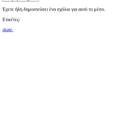
Έχετε ήδη δημοσιεύσει ένα σχόλιο για αυτό το μέσο.
Ετικέτες:
skate.
Ακολούθησε IDC Games
Σχετικά
Υπηρεσίες
Εργαλεία
Γωνιά Developer
Blog
Κάνε διανομή παιχνιδιών IDC Games
Όροι Χρήσης
Πολιτική απορρήτου
Cookies
Πολιτική Επιστροφής
Press kit
© IDC GAMES 2024. Με επιφύλαξη παντός δικαιώματος.
×