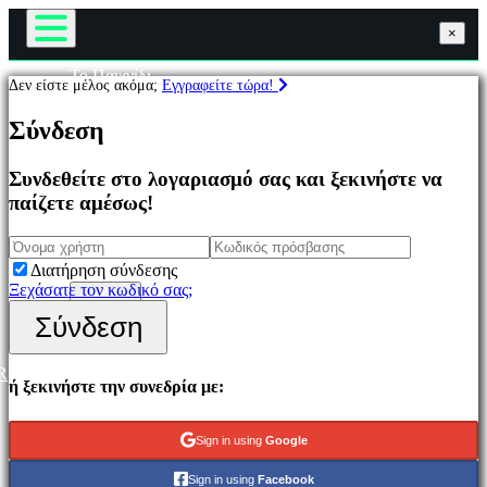
×
×
×
Το Παιχνίδι
Δεν είστε μέλος ακόμα;
Εγγραφείτε τώρα!
Παιχνίδι
Παιχνίδια
Εκδηλώσεις εντός παιχνιδιού
Σύνδεση
Νέα
Μέσα Μαζικής Ενημέρωσης
Επιλεγμένο
Οδηγοί
Συνδεθείτε στο λογαριασμό σας και ξεκινήστε να
Νέα
Υποστήριξη
παίζετε αμέσως!
παιχνίδια
Φόρουμ
Παιχνίδια
Κατάστημα
να
παίξετε
Διατήρηση σύνδεσης
δωρεάν
Ξεχάσατε τον κωδικό σας;
Σύνδεση
Εγγραφείτε
Σύνδεση
Κατηγορίες
R
Παιχνίδια
ή ξεκινήστε την συνεδρία με:
δράσης
Παιχνίδια
Στρατιγικής
Sign in using
Google
Παιχνίδια
Περιπέτειας
Sign in using
Facebook