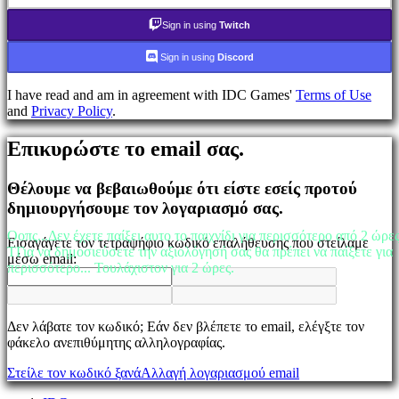
τον
κωδικό
Sign in using
Twitch
σας;
Sign in using
Discord
Αλλαγή
γλώσσας
I have read and am in agreement with IDC Games'
Terms of Use
and
Privacy Policy
.
AR
BS
Επικυρώστε το email σας.
CS
DA
DE
Θέλουμε να βεβαιωθούμε ότι είστε εσείς προτού
EL
δημιουργήσουμε τον λογαριασμό σας.
EN
ES
Οοπς...Δεν έχετε παίξει αυτο το παιχνίδι για περισσότερο από 2 ώρε
Εισαγάγετε τον τετραψήφιο κωδικό επαλήθευσης που στείλαμε
FI
TΓια να δημοσιεύσετε την αξιολόγησή σας θα πρέπει να παίξετε για
μέσω email:
FR
περισσότερο... Τουλάχιστον για 2 ώρες.
HR
IT
JA
Δεν λάβατε τον κωδικό; Εάν δεν βλέπετε το email, ελέγξτε τον
KO
φάκελο ανεπιθύμητης αλληλογραφίας.
NL
NO
Στείλε τον κωδικό ξανά
Αλλαγή λογαριασμού email
PL
PT