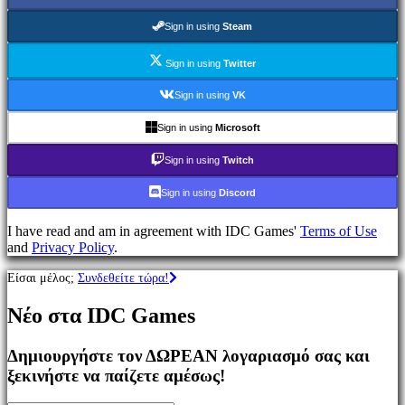
Παιχνίδια
MMO
Sign in using
Steam
Παιχνίδια
RPG
Sign in using
Twitter
Παιχνίδια
Σπορ
Sign in using
VK
Παιχνίδια
Σκοποβολής
Sign in using
Microsoft
Racing
games
Sign in using
Twitch
Casual
games
Sign in using
Discord
Indie
games
I have read and am in agreement with IDC Games'
Terms of Use
Simulation
and
Privacy Policy
.
games
Puzzle
Είσαι μέλος;
Συνδεθείτε τώρα!
games
Fighting
Νέο στα IDC Games
games
Παρουσιάσεις
Δημιουργήστε τον ΔΩΡΕΑΝ λογαριασμό σας και
ξεκινήστε να παίζετε αμέσως!
Κοινότητα