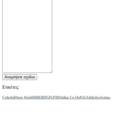
Αναρτήστε σχόλιο
Ετικέτες:
Colorful
Open World
MMORPG
PvP
3D
Online Co-Op
PvE
Addictive
Action-
Adventure
Massively Multiplayer
World of Warcraft
Ακολούθησε IDC Games