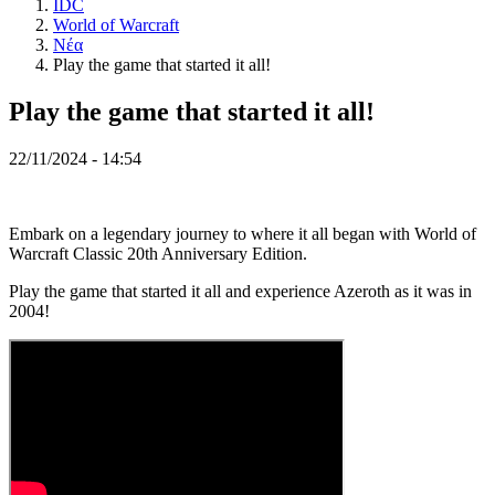
IDC
RO
World of Warcraft
RU
Νέα
SR
Play the game that started it all!
SV
TH
Play the game that started it all!
TR
UK
VI
22/11/2024 - 14:54
ZH
Το
Embark on a legendary journey to where it all began with World of
Παιχνίδι
Warcraft Classic 20th Anniversary Edition.
Play the game that started it all and experience Azeroth as it was in
Το
2004!
Παιχνίδι
Παιχνίδι
Εκδηλώσεις
εντός
παιχνιδιού
Νέα
Μέσα
Μαζικής
Ενημέρωσης