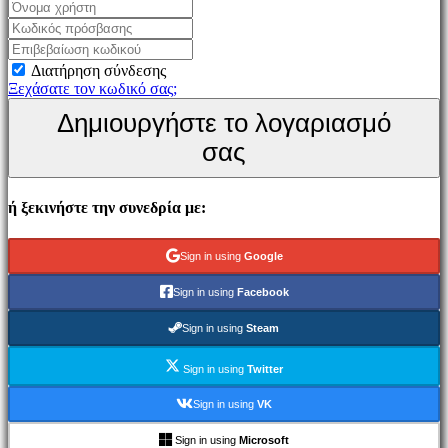
Παιχνίδι
Εκδηλώσεις
εντός
Διατήρηση σύνδεσης
παιχνιδιού
Ξεχάσατε τον κωδικό σας;
Νέα
Δημιουργήστε το λογαριασμό
Μέσα
Μαζικής
σας
Ενημέρωσης
Οδηγοί
Φόρουμ
ή ξεκινήστε την συνεδρία με:
IDC
Gifts
IDC
Sign in using
Google
Plays
Υποστήριξη
Sign in using
Facebook
FAQ
Sign in using
Steam
Λογαριασμός
Sign in using
Twitter
Εγγραφείτε
Sign in using
VK
Σύνδεση
Ξεχάσατε
Sign in using
Microsoft