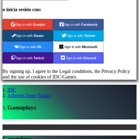
Cuenta
o inicia sesión con:
Regístrate
Iniciar
Sign in with
Google
Sign in with
Facebook
sesión
Olvidé
Sign in with
Steam
Sign in with
Twitter
mi
contraseña
Sign in with
VK
Sign in with
Microsoft
Sign in with
Twitch
Sign in with
Discord
AR
BS
By signing up, I agree to the Legal conditions, the Privacy Policy
CS
and the use of cookies of IDC/Games.
DA
DE
IDC
EL
Affected Zone Tactics
EN
ES
Gameplays
FI
FR
HR
IT
JA
KO
Gameplays