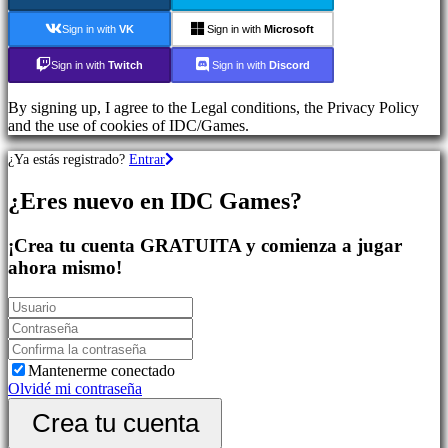
de
deportes
Sign in with
VK
Sign in with
Microsoft
Juegos
de
Sign in with
Twitch
Sign in with
Discord
Acción
Shooters
By signing up, I agree to the Legal conditions, the Privacy Policy
and the use of cookies of IDC/Games.
Comunidad
¿Ya estás registrado?
Entrar
¿Eres nuevo en IDC Games?
Gameplay
Eventos
In-
¡Crea tu cuenta GRATUITA y comienza a jugar
Game
ahora mismo!
Noticias
Media
Guías
Foros
IDC
Plays
Mantenerme conectado
Soporte
Olvidé mi contraseña
FAQ
Crea tu cuenta