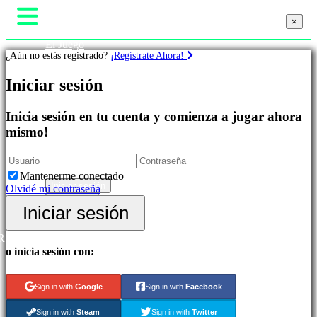
×
×
El Juego
¿Aún no estás registrado?
¡Regístrate Ahora!
Gameplay
Eventos In-Game
Iniciar sesión
Noticias
Juegos
Media
Guías
Inicia sesión en tu cuenta y comienza a jugar ahora
Destacados
Soporte
mismo!
Novedades
Foros
Free
Tienda
to
Play
Mantenerme conectado
Juegos
Iniciar sesión
Olvidé mi contraseña
de
Regístrate
Iniciar sesión
Aventura
Juegos
de
R
Estrategia
o inicia sesión con:
Juegos
MMO
Juegos
Sign in with
Google
Sign in with
Facebook
RPG
Juegos
Sign in with
Steam
Sign in with
Twitter