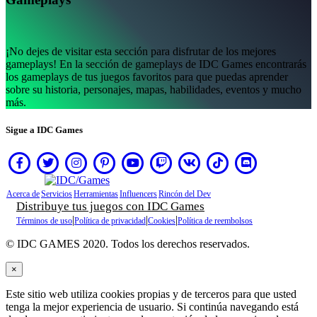
NL
NO
PL
PT
¡No dejes de visitar esta sección para disfrutar de los mejores
RO
gameplays! En la sección de gameplays de IDC Games encontrarás
RU
los gameplays de tus juegos favoritos para que puedas aprender
SR
sobre su historia, personajes, mapas, habilidades, eventos y mucho
SV
más.
TH
TR
Sigue a IDC Games
UK
VI
ZH
El
Acerca de
Servicios
Herramientas
Influencers
Rincón del Dev
Distribuye tus juegos con IDC Games
Juego
|
|
|
Términos de uso
Política de privacidad
Cookies
Política de reembolsos
El
© IDC GAMES 2020. Todos los derechos reservados.
Juego
Gameplay
×
Eventos
Este sitio web utiliza cookies propias y de terceros para que usted
In-
tenga la mejor experiencia de usuario. Si continúa navegando está
Game