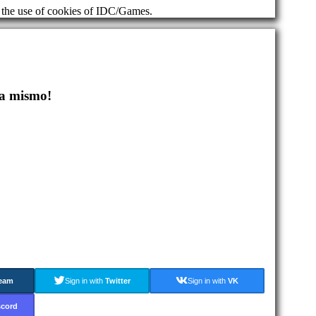
d the use of cookies of IDC/Games.
a mismo!
eam
Sign in with
Twitter
Sign in with
VK
scord