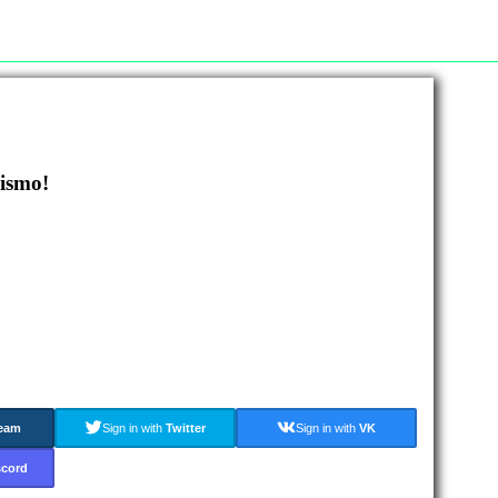
mismo!
eam
Sign in with
Twitter
Sign in with
VK
scord