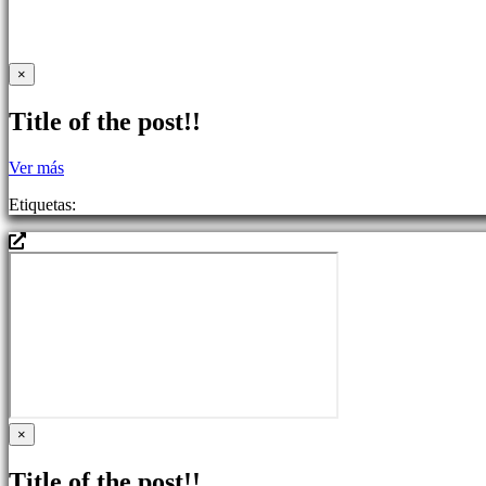
Noticias
Media
Guías
Tienda
×
Title of the post!!
Ver más
Etiquetas:
×
Title of the post!!