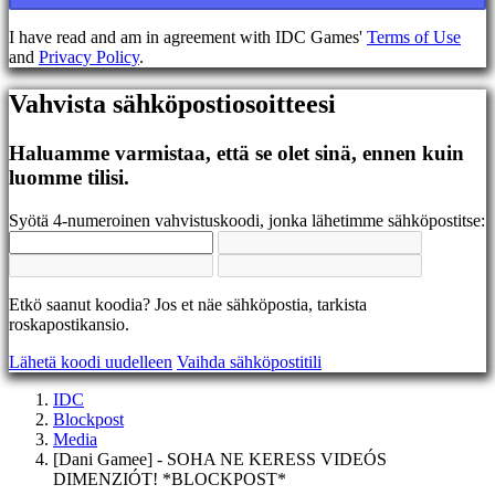
EL
EN
I have read and am in agreement with IDC Games'
Terms of Use
ES
and
Privacy Policy
.
FI
FR
Vahvista sähköpostiosoitteesi
HR
IT
JA
Haluamme varmistaa, että se olet sinä, ennen kuin
KO
luomme tilisi.
NL
NO
Syötä 4-numeroinen vahvistuskoodi, jonka lähetimme sähköpostitse:
PL
PT
RO
RU
Etkö saanut koodia? Jos et näe sähköpostia, tarkista
SR
roskapostikansio.
SV
TH
Lähetä koodi uudelleen
Vaihda sähköpostitili
TR
UK
IDC
VI
Blockpost
ZH
Media
[Dani Gamee] - SOHA NE KERESS VIDEÓS
DIMENZIÓT! *BLOCKPOST*
Peli