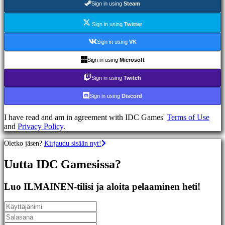
Sign in using
Steam
Racing
games
Casual
Sign in using
Twitter
games
Indie
Sign in using
VK
games
Simulation
Sign in using
Microsoft
games
Puzzle
Sign in using
Twitch
games
Fighting
Sign in using
Discord
games
Demot
I have read and am in agreement with IDC Games'
Terms of Use
and
Privacy Policy
.
Yhteisö
Oletko jäsen?
Kirjaudu sisään nyt!
Uutta IDC Gamesissa?
Gameplay
Pelin
sisäiset
Luo ILMAINEN-tilisi ja aloita pelaaminen heti!
tapahtumat
Uutiset
Media
Oppaat