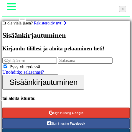
×
×
×
Peli
Et ole vielä jäsen?
Rekisteröidy nyt!
Gameplay
Pelin sisäiset tapahtumat
Pelit
Sisäänkirjautuminen
Uutiset
Media
Oppaat
Esittelyssä
Kirjaudu tilillesi ja aloita pelaaminen heti!
Tuki
Uutuudet
Foorumit
Ilmaiset
Kauppa
pelit
Pysy yhteydessä
Unohditko salasanasi?
Kategoriat
Sisäänkirjautuminen
Sisäänkirjautuminen
Rekisteröidy
Toimintapelit
Strategiapelit
Seikkailupelit
tai aloita istunto:
R
MMO-
pelit
Sign in using
Google
RPG-
pelit
Sign in using
Facebook
Urheilupelit
Räiskintäpelit