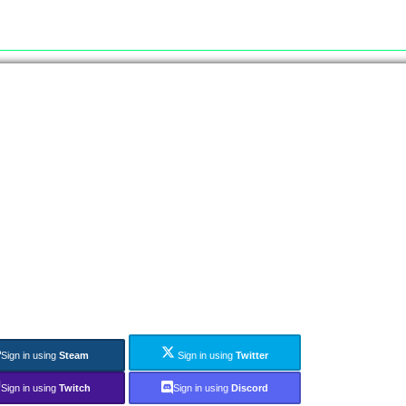
Sign in using
Steam
Sign in using
Twitter
Sign in using
Twitch
Sign in using
Discord