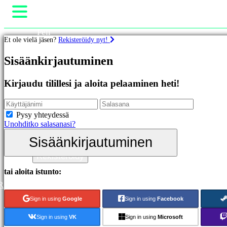
Peli
Et ole vielä jäsen?
Rekisteröidy nyt!
Gameplay
Pelin sisäiset tapahtumat
Pelit
Sisäänkirjautuminen
Uutiset
Media
Esittelyssä
Oppaat
Kirjaudu tilillesi ja aloita pelaaminen heti!
Uutuudet
Tuki
Ilmaiset
Foorumit
pelit
Kauppa
Pysy yhteydessä
Unohditko salasanasi?
Kategoriat
Sisäänkirjautuminen
Sisäänkirjautuminen
Toimintapelit
Rekisteröidy
Strategiapelit
Seikkailupelit
tai aloita istunto:
MMO-
R
pelit
RPG-
Sign in using
Google
Sign in using
Facebook
pelit
Urheilupelit
Sign in using
VK
Sign in using
Microsoft
Räiskintäpelit