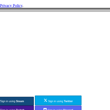
Privacy Policy
.
Sign in using
Steam
Sign in using
Twitter
Sign in using
Twitch
Sign in using
Discord