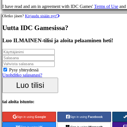
Racing
I have read and am in agreement with IDC Games'
Terms of Use
and
games
Casual
Oletko jäsen?
Kirjaudu sisään nyt!
games
Indie
Uutta IDC Gamesissa?
games
Simulation
games
Luo ILMAINEN-tilisi ja aloita pelaaminen heti!
Puzzle
games
Fighting
games
Demot
Pysy yhteydessä
Unohditko salasanasi?
Yhteisö
Luo tilisi
Gameplay
Pelin
tai aloita istunto:
sisäiset
tapahtumat
Uutiset
Sign in using
Google
Sign in using
Facebook
Media
Oppaat
Sign in using
VK
Sign in using
Microsoft