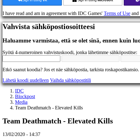
Foorumit
IDC
I have read and am in agreement with IDC Games'
Terms of Use
and
Gifts
IDC
Vahvista sähköpostiosoitteesi
Plays
Tuki
UKK
Haluamme varmistaa, että se olet sinä, ennen kuin luo
Syötä 4-numeroinen vahvistuskoodi, jonka lähetimme sähköpostitse:
Tili
Rekisteröidy
Etkö saanut koodia? Jos et näe sähköpostia, tarkista roskapostikansio.
Sisäänkirjautuminen
Lähetä koodi uudelleen
Vaihda sähköpostitili
Unohditko
salasanasi?
IDC
Blockpost
Vaihda
Media
kieltä
Team Deathmatch - Elevated Kills
AR
Team Deathmatch - Elevated Kills
BS
CS
DA
13/02/2020 - 14:37
DE