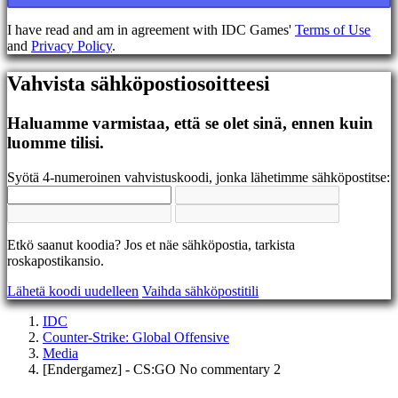
EL
EN
I have read and am in agreement with IDC Games'
Terms of Use
ES
and
Privacy Policy
.
FI
FR
Vahvista sähköpostiosoitteesi
HR
IT
JA
Haluamme varmistaa, että se olet sinä, ennen kuin
KO
luomme tilisi.
NL
NO
Syötä 4-numeroinen vahvistuskoodi, jonka lähetimme sähköpostitse:
PL
PT
RO
RU
Etkö saanut koodia? Jos et näe sähköpostia, tarkista
SR
roskapostikansio.
SV
TH
Lähetä koodi uudelleen
Vaihda sähköpostitili
TR
UK
IDC
VI
Counter-Strike: Global Offensive
ZH
Media
[Endergamez] - CS:GO No commentary 2
Peli