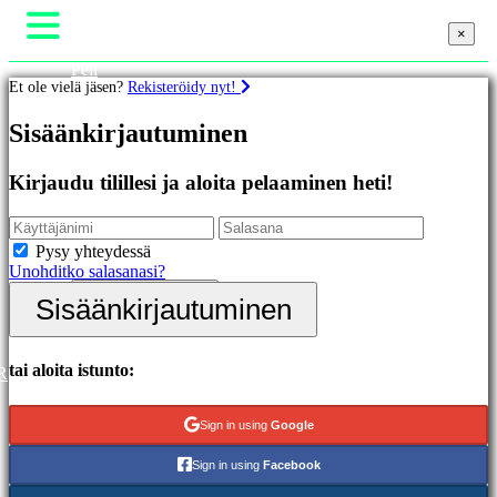
×
×
×
Peli
Et ole vielä jäsen?
Rekisteröidy nyt!
Gameplay
Pelin sisäiset tapahtumat
Pelit
Sisäänkirjautuminen
Uutiset
Media
Oppaat
Esittelyssä
Kirjaudu tilillesi ja aloita pelaaminen heti!
Tuki
Uutuudet
Foorumit
Ilmaiset
Kauppa
pelit
Pysy yhteydessä
Unohditko salasanasi?
Kategoriat
Sisäänkirjautuminen
Sisäänkirjautuminen
Rekisteröidy
Toimintapelit
Strategiapelit
Seikkailupelit
tai aloita istunto:
R
MMO-
pelit
Sign in using
Google
RPG-
pelit
Sign in using
Facebook
Urheilupelit
Räiskintäpelit