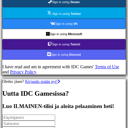
Sign in using
Steam
Racing
games
Casual
Sign in using
Twitter
games
Indie
Sign in using
VK
games
Simulation
Sign in using
Microsoft
games
Puzzle
Sign in using
Twitch
games
Fighting
Sign in using
Discord
games
Demot
I have read and am in agreement with IDC Games'
Terms of Use
and
Privacy Policy
.
Yhteisö
Oletko jäsen?
Kirjaudu sisään nyt!
Uutta IDC Gamesissa?
Gameplay
Pelin
sisäiset
Luo ILMAINEN-tilisi ja aloita pelaaminen heti!
tapahtumat
Uutiset
Media
Oppaat