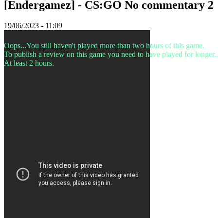
[Endergamez] - CS:GO No commentary 2
Peli
19/06/2023 - 11:09
Gameplay
Pelin
Oops...You still haven't played more than two hours of this game.
sisäiset
To publish a review on this game you need to have played for longer..
tapahtumat
At least 2 hours.
Uutiset
Media
Oppaat
Foorumit