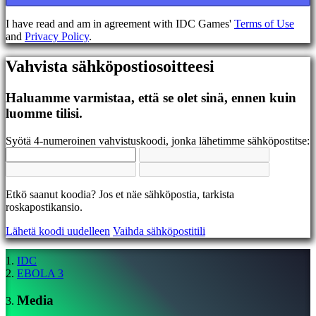
EL
EN
I have read and am in agreement with IDC Games'
Terms of Use
ES
and
Privacy Policy
.
FI
FR
Vahvista sähköpostiosoitteesi
HR
IT
JA
Haluamme varmistaa, että se olet sinä, ennen kuin
KO
luomme tilisi.
NL
NO
Syötä 4-numeroinen vahvistuskoodi, jonka lähetimme sähköpostitse:
PL
PT
RO
RU
Etkö saanut koodia? Jos et näe sähköpostia, tarkista
SR
roskapostikansio.
SV
TH
Lähetä koodi uudelleen
Vaihda sähköpostitili
TR
UK
VI
IDC
ZH
EBOLA 3
Media
Peli