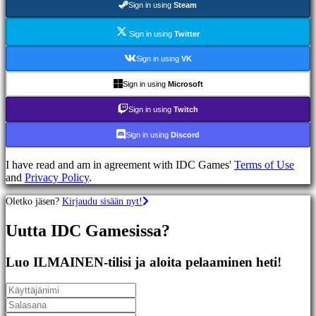
Sign in using
Steam
Racing
games
Casual
Sign in using
Twitter
games
Indie
Sign in using
VK
games
Simulation
Sign in using
Microsoft
games
Puzzle
Sign in using
Twitch
games
Fighting
Sign in using
Discord
games
Demot
I have read and am in agreement with IDC Games'
Terms of Use
and
Privacy Policy
.
Yhteisö
Oletko jäsen?
Kirjaudu sisään nyt!
Uutta IDC Gamesissa?
Gameplay
Pelin
sisäiset
Luo ILMAINEN-tilisi ja aloita pelaaminen heti!
tapahtumat
Uutiset
Media
Oppaat