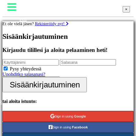
×
×
×
Peli
Et ole vielä jäsen?
Rekisteröidy nyt!
Gameplay
Pelin sisäiset tapahtumat
Pelit
Sisäänkirjautuminen
Uutiset
Media
Oppaat
Esittelyssä
Kirjaudu tilillesi ja aloita pelaaminen heti!
Tuki
Uutuudet
Foorumit
Ilmaiset
Kauppa
pelit
Pysy yhteydessä
Unohditko salasanasi?
Kategoriat
Sisäänkirjautuminen
Sisäänkirjautuminen
Rekisteröidy
Toimintapelit
Strategiapelit
Seikkailupelit
tai aloita istunto:
R
MMO-
pelit
Sign in using
Google
RPG-
pelit
Sign in using
Facebook
Urheilupelit
Räiskintäpelit