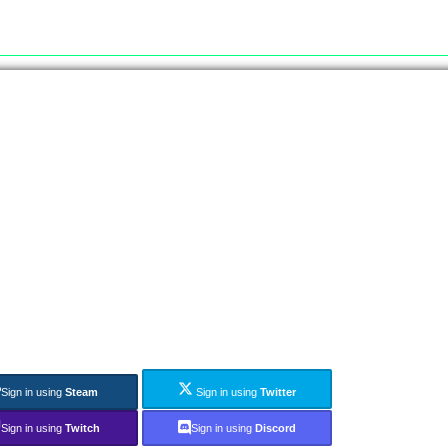
Sign in using
Steam
Sign in using
Twitter
Sign in using
Twitch
Sign in using
Discord