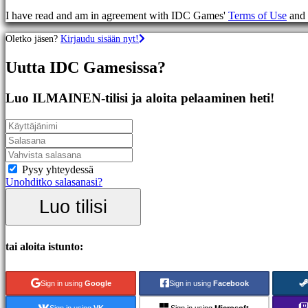
Racing
I have read and am in agreement with IDC Games'
Terms of Use
and
games
Casual
Oletko jäsen?
Kirjaudu sisään nyt!
games
Indie
Uutta IDC Gamesissa?
games
Simulation
games
Luo ILMAINEN-tilisi ja aloita pelaaminen heti!
Puzzle
games
Fighting
games
Demot
Pysy yhteydessä
Unohditko salasanasi?
Yhteisö
Luo tilisi
Gameplay
Pelin
tai aloita istunto:
sisäiset
tapahtumat
Uutiset
Sign in using
Google
Sign in using
Facebook
Media
Oppaat
Sign in using
VK
Sign in using
Microsoft