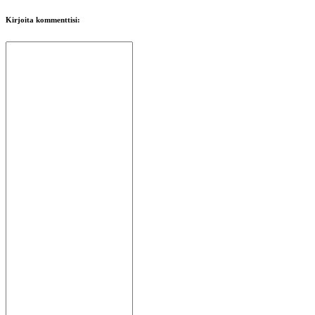
Kirjoita kommenttisi:
Peli
Gameplay
Pelin
sisäiset
tapahtumat
Uutiset
Media
Oppaat
Foorumit