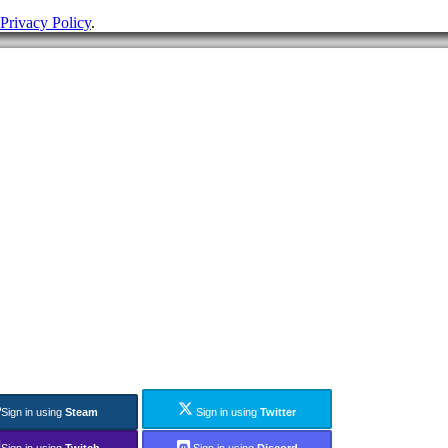
Privacy Policy
.
Sign in using
Steam
Sign in using
Twitter
Sign in using
Twitch
Sign in using
Discord