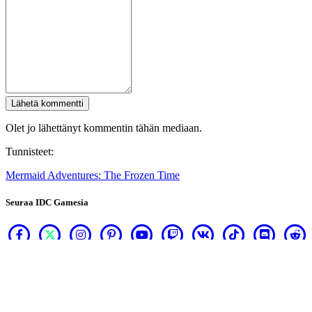
Lähetä kommentti
Olet jo lähettänyt kommentin tähän mediaan.
Tunnisteet:
Mermaid Adventures: The Frozen Time
Seuraa IDC Gamesia
Tietoja
Palvelut
Työkalut
Kehittäjäkulmaus
Blog
Jakele pelisi IDC Gamesin avulla
Käyttöehdot
Tietosuojakäytäntö