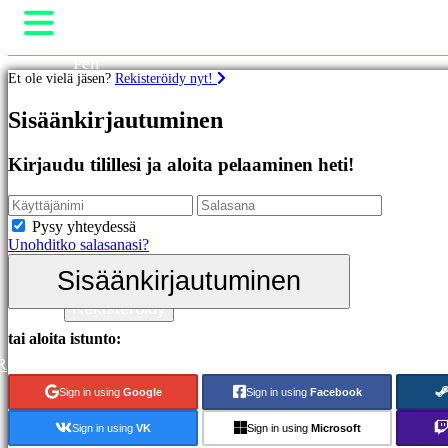
Peli
Et ole vielä jäsen?
Rekisteröidy nyt!
Gameplay
Pelin sisäiset tapahtumat
Pelit
Sisäänkirjautuminen
Uutiset
Media
Esittelyssä
Oppaat
Kirjaudu tilillesi ja aloita pelaaminen heti!
Uutuudet
Tuki
Ilmaiset
Foorumit
pelit
Kauppa
Pysy yhteydessä
Unohditko salasanasi?
Kategoriat
Sisäänkirjautuminen
Sisäänkirjautuminen
Toimintapelit
Rekisteröidy
Strategiapelit
Seikkailupelit
tai aloita istunto:
MMO-
R
pelit
RPG-
Sign in using
Google
Sign in using
Facebook
pelit
Urheilupelit
Sign in using
VK
Sign in using
Microsoft
Räiskintäpelit