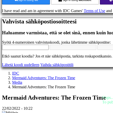
Foorumit
IDC
I have read and am in agreement with IDC Games'
Terms of Use
and
Gifts
IDC
Vahvista sähköpostiosoitteesi
Plays
Tuki
UKK
Haluamme varmistaa, että se olet sinä, ennen kuin luo
Syötä 4-numeroinen vahvistuskoodi, jonka lähetimme sähköpostitse:
Tili
Rekisteröidy
Etkö saanut koodia? Jos et näe sähköpostia, tarkista roskapostikansio.
Sisäänkirjautuminen
Lähetä koodi uudelleen
Vaihda sähköpostitili
Unohditko
salasanasi?
IDC
Mermaid Adventures: The Frozen Time
Vaihda
Media
kieltä
Mermaid Adventures: The Frozen Time
AR
Mermaid Adventures: The Frozen Time
BS
Oops..
CS
To pub
DA
22/02/2022 - 10:22
DE