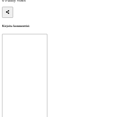
0
Funny votes
Kirjoita kommenttisi: