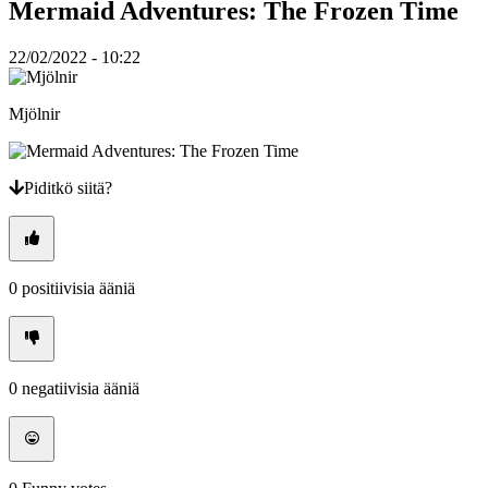
Mermaid Adventures: The Frozen Time
Peli
22/02/2022 - 10:22
Gameplay
Pelin
sisäiset
Mjölnir
tapahtumat
Uutiset
Media
Oppaat
Piditkö siitä?
Foorumit
0
positiivisia ääniä
0
negatiivisia ääniä