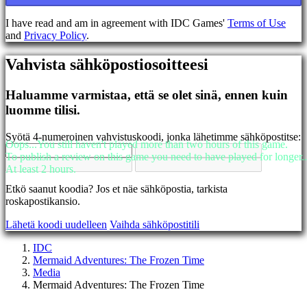
EL
EN
I have read and am in agreement with IDC Games'
Terms of Use
ES
and
Privacy Policy
.
FI
FR
Vahvista sähköpostiosoitteesi
HR
IT
JA
Haluamme varmistaa, että se olet sinä, ennen kuin
KO
luomme tilisi.
NL
NO
Syötä 4-numeroinen vahvistuskoodi, jonka lähetimme sähköpostitse:
PL
Oops...You still haven't played more than two hours of this game.
PT
To publish a review on this game you need to have played for longer..
RO
At least 2 hours.
RU
Etkö saanut koodia? Jos et näe sähköpostia, tarkista
SR
roskapostikansio.
SV
TH
Lähetä koodi uudelleen
Vaihda sähköpostitili
TR
UK
IDC
VI
Mermaid Adventures: The Frozen Time
ZH
Media
Mermaid Adventures: The Frozen Time
Peli