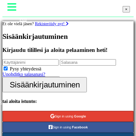
×
×
×
Peli
Et ole vielä jäsen?
Rekisteröidy nyt!
Gameplay
Pelin sisäiset tapahtumat
Pelit
Sisäänkirjautuminen
Uutiset
Media
Oppaat
Esittelyssä
Kirjaudu tilillesi ja aloita pelaaminen heti!
Tuki
Uutuudet
Foorumit
Ilmaiset
Kauppa
pelit
Pysy yhteydessä
Unohditko salasanasi?
Kategoriat
Sisäänkirjautuminen
Sisäänkirjautuminen
Rekisteröidy
Toimintapelit
Strategiapelit
Seikkailupelit
tai aloita istunto:
R
MMO-
pelit
Sign in using
Google
RPG-
pelit
Sign in using
Facebook
Urheilupelit
Räiskintäpelit