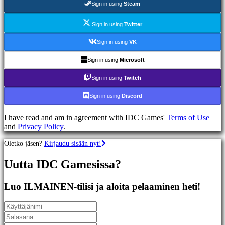
Sign in using
Steam
Racing
games
Casual
Sign in using
Twitter
games
Indie
Sign in using
VK
games
Simulation
Sign in using
Microsoft
games
Puzzle
Sign in using
Twitch
games
Fighting
Sign in using
Discord
games
Demot
I have read and am in agreement with IDC Games'
Terms of Use
and
Privacy Policy
.
Yhteisö
Oletko jäsen?
Kirjaudu sisään nyt!
Uutta IDC Gamesissa?
Gameplay
Pelin
sisäiset
Luo ILMAINEN-tilisi ja aloita pelaaminen heti!
tapahtumat
Uutiset
Media
Oppaat