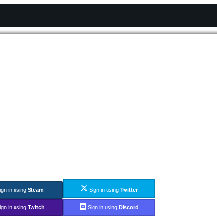
ign in using
Steam
Sign in using
Twitter
ign in using
Twitch
Sign in using
Discord