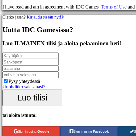
Racing
I have read and am in agreement with IDC Games'
Terms of Use
and
games
Casual
Oletko jäsen?
Kirjaudu sisään nyt!
games
Indie
Uutta IDC Gamesissa?
games
Simulation
games
Luo ILMAINEN-tilisi ja aloita pelaaminen heti!
Puzzle
games
Fighting
games
Demot
Pysy yhteydessä
Yhteisö
Unohditko salasanasi?
Luo tilisi
Gameplays
Pelin
sisäiset
tai aloita istunto:
tapahtumat
Uutiset
Media
Sign in using
Google
Sign in using
Facebook
S
Oppaat