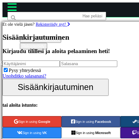
Et ole vielä jäsen?
Rekisteröidy nyt!
Pelit
Sisäänkirjautuminen
Sisäänkirjautuminen
Rekisteröidy
Esittelyssä
Kirjaudu tilillesi ja aloita pelaaminen heti!
Uutuudet
Ilmaiset
R
pelit
Pysy yhteydessä
Unohditko salasanasi?
Kategoriat
Sisäänkirjautuminen
Toimintapelit
Strategiapelit
Seikkailupelit
tai aloita istunto:
MMO-
pelit
RPG-
Sign in using
Google
Sign in using
Facebook
S
pelit
Urheilupelit
Sign in using
VK
Sign in using
Microsoft
S
Räiskintäpelit