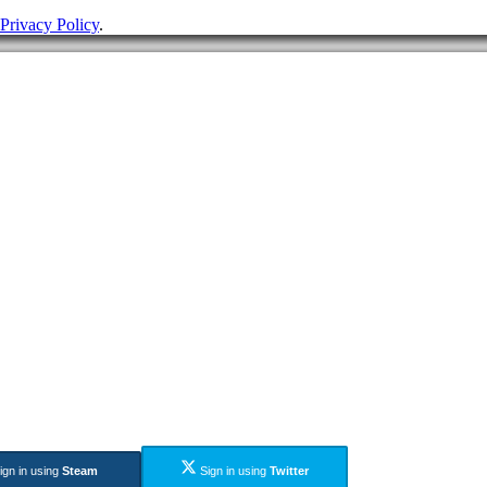
Privacy Policy
.
ign in using
Steam
Sign in using
Twitter