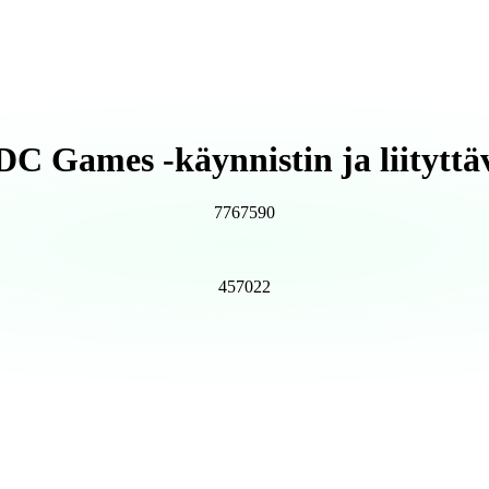
DC Games -käynnistin ja liityttä
7767599
457023