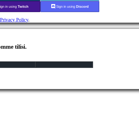
ign in using
Twitch
Sign in using
Discord
Privacy Policy
.
mme tilisi.