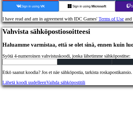
Foorumit
Sign in using
VK
Sign in using
Microsoft
S
IDC
Plays
I have read and am in agreement with IDC Games'
Terms of Use
and
IDC
Gifts
Tuki
Vahvista sähköpostiosoitteesi
UKK
Haluamme varmistaa, että se olet sinä, ennen kuin luo
Tili
Syötä 4-numeroinen vahvistuskoodi, jonka lähetimme sähköpostitse:
Rekisteröidy
Sisäänkirjautuminen
Etkö saanut koodia? Jos et näe sähköpostia, tarkista roskapostikansio.
Unohditko
salasanasi?
Lähetä koodi uudelleen
Vaihda sähköpostitili
Vaihda
kieltä
AR
BS
CS
DA
DE