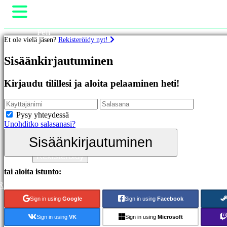
Peli
Et ole vielä jäsen?
Rekisteröidy nyt!
Gameplay
Pelin sisäiset tapahtumat
Pelit
Sisäänkirjautuminen
Uutiset
Media
Esittelyssä
Oppaat
Kirjaudu tilillesi ja aloita pelaaminen heti!
Uutuudet
Tuki
Ilmaiset
Foorumit
pelit
Kauppa
Pysy yhteydessä
Unohditko salasanasi?
Kategoriat
Sisäänkirjautuminen
Sisäänkirjautuminen
Toimintapelit
Rekisteröidy
Strategiapelit
Seikkailupelit
tai aloita istunto:
MMO-
R
pelit
RPG-
Sign in using
Google
Sign in using
Facebook
pelit
Urheilupelit
Sign in using
VK
Sign in using
Microsoft
Räiskintäpelit