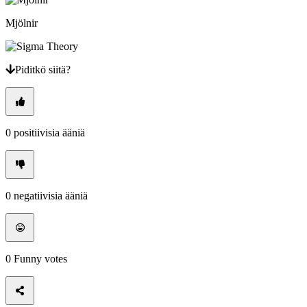
EL
EN
Mjölnir
ES
FI
FR
HR
Piditkö siitä?
IT
JA
KO
NL
NO
0
positiivisia ääniä
PL
PT
RO
RU
SR
0
negatiivisia ääniä
SV
TH
TR
UK
VI
0
Funny votes
ZH
Peli