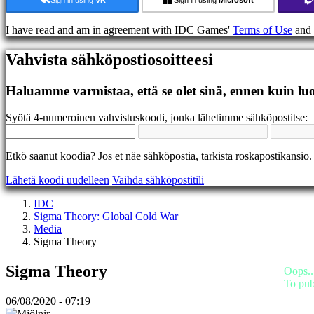
Foorumit
IDC
I have read and am in agreement with IDC Games'
Terms of Use
and
Gifts
IDC
Vahvista sähköpostiosoitteesi
Plays
Tuki
UKK
Haluamme varmistaa, että se olet sinä, ennen kuin luo
Syötä 4-numeroinen vahvistuskoodi, jonka lähetimme sähköpostitse:
Tili
Rekisteröidy
Etkö saanut koodia? Jos et näe sähköpostia, tarkista roskapostikansio.
Sisäänkirjautuminen
Lähetä koodi uudelleen
Vaihda sähköpostitili
Unohditko
salasanasi?
IDC
Sigma Theory: Global Cold War
Vaihda
Media
kieltä
Sigma Theory
AR
Sigma Theory
BS
Oops..
CS
To pub
DA
06/08/2020 - 07:19
DE